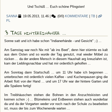
Und Tschüß ... Euch schöne Pfingsten!
SANNA
19.05.2013, 11.46
|
(0/0)
KOMMENTARE
|
TB
|
PL
3 Tage hintereinander ...
Sonne satt und ich habe schon "Indianerhände - und Gesicht" ;-) ...
Am Samstag war noch Nix mit "ab ins Beet", denn hier stürmte es kalt
aus dem Osten und so wurde der Tag genutzt, mal wieder Möbel zu
rücken ... da der andere Mensch in diesem Haushalt arg kreuzlahm ist,
kam der Lieblingsnachbar und hat mir ordentlich geholfen ...
Am Sonntag dann Startschuß ... um 11 Uhr habe ich begonnen ...
unterbrochen mit ordentlich vielen Kaffee - und Kuchenpausen ging die
Arbeit flott von der Hand ... und um 17 Uhr war der hintere Garten und
alle Spaliere fertig!
Im Treibhäuschen stehen die Bohnen in den Anzuchtskisten und
keimen schon ;-) ... Blümeleins und Erdbeeren stehen auch wunderbar
da und da der Vorgarten weder vor noch nach der Schule zu bearbeiten
ist, muss der bis zum Wochenende warten ...