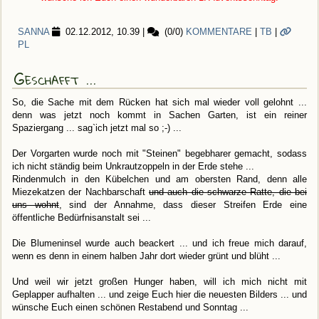
SANNA
02.12.2012, 10.39
|
(0/0)
KOMMENTARE
|
TB
|
PL
Geschafft ...
So, die Sache mit dem Rücken hat sich mal wieder voll gelohnt ...
denn was jetzt noch kommt in Sachen Garten, ist ein reiner
Spaziergang ... sag`ich jetzt mal so ;-) ...
Der Vorgarten wurde noch mit "Steinen" begebharer gemacht, sodass
ich nicht ständig beim Unkrautzoppeln in der Erde stehe ...
Rindenmulch in den Kübelchen und am obersten Rand, denn alle
Miezekatzen der Nachbarschaft
und auch die schwarze Ratte, die bei
uns wohnt
, sind der Annahme, dass dieser Streifen Erde eine
öffentliche Bedürfnisanstalt sei ...
Die Blumeninsel wurde auch beackert ... und ich freue mich darauf,
wenn es denn in einem halben Jahr dort wieder grünt und blüht ...
Und weil wir jetzt großen Hunger haben, will ich mich nicht mit
Geplapper aufhalten ... und zeige Euch hier die neuesten Bilders ... und
wünsche Euch einen schönen Restabend und Sonntag ...