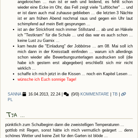
angekrochen ... nun ist er weh und leidend, es fehlt schon
wieder eine Ecke im Ohr, das Fell zeigt viele "Luftlöcher" ... und
er ist dann auch mal zuhause geblieben ... die letzten 3 Nächte
ist er am frühen Abend nochmal raus und gegen ein Uhr laut
schimpfend auf mein Bett gesprungen ...
ist an der Strickfront noch immer Stillstand ... ab und an Häkele
ich "Testkram" für die Schule ... und das war es auch schon ...
keine Lust zu Garnix ...
kam heute die "Einladung" der Jobbörse ... am 08. Mai soll ich
mich dann in der Kreisstadt einfinden ... warum ich allerdings
schon wieder alle Bewerbungsunterlagen ausdrucken soll (die
habe ich gestern erst abgegeben) erschließt sich mir nicht
wirklich ...
schaffe ich mich jetzt in die Kissen ... noch ein Kapitel Lesen ...
wünsche ich Euch sonnige Tage!
SANNA
16.04.2013, 22.24
|
(0/0)
KOMMENTARE
|
TB
|
PL
Tja ...
pünktlich zum Schulbeginn dann die zweistelligen Temperaturen ...
gottlob mit Regen, sonst hätte ich mich vermutlich geärgert ... denn
schönes Wetter und keine Zeit für den Garten ist blöde ...