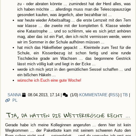
zu - oder abraten könnte ... zumindest hat der Herd alles, was
ich haben möchte ... allerdings muss man die Telescopauszüge
gesondert kaufen, was ärgerlich, aber bezahlbar ist ...
war heute wieder Arbeitsalltag ... die erste Lernzeit mit den 7ern
war klasse ... die zweite mit der kompletten 6. Klasse wieder
eine Katastrophe ... und so schlimm, wie es sich jetzt anhören
mag, aber das ist ein Part, den ich nicht vermissen werde, wenn
wir im Sommer in der Schule aufhören müssen ...
hat mich das Häkelfieber gepackt ... Kleinteile zum Test für die
Schule, ein Kissenbezug ist schon fertig und eine runde
Tischdecke grade am Wachsen ... das begonnene Gestrick
lässt mich völlig kalt und liegt in der Ecke ...
werde ich mich jetzt in den gemütlichen Sessel schaffen ... und
ein bißchen Häkeln ...
wünsche ich Euch eine gute Woche!
SANNA
08.04.2013, 17.14
|
(1/0)
KOMMENTARE
(
RSS
) |
TB
|
PL
Tja, da hatten die Wetterfrösche recht ...
Gerade habe ich meine Kolleginnen angerufen ... denn hier ist kein
Wegkommen ... der Paketbote kam mit seinem schweren Auto den
Berg schon nicht rauf ... spiegelglatt ... und da versuche ich erst gar