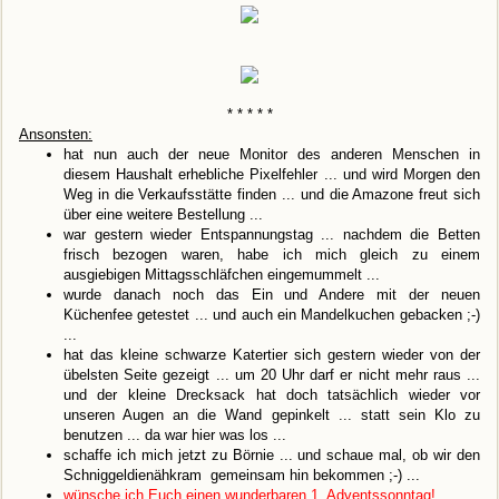
* * * * *
Ansonsten:
hat nun auch der neue Monitor des anderen Menschen in
diesem Haushalt erhebliche Pixelfehler ... und wird Morgen den
Weg in die Verkaufsstätte finden ... und die Amazone freut sich
über eine weitere Bestellung ...
war gestern wieder Entspannungstag ... nachdem die Betten
frisch bezogen waren, habe ich mich gleich zu einem
ausgiebigen Mittagsschläfchen eingemummelt ...
wurde danach noch das Ein und Andere mit der neuen
Küchenfee getestet ... und auch ein Mandelkuchen gebacken ;-)
...
hat das kleine schwarze Katertier sich gestern wieder von der
übelsten Seite gezeigt ... um 20 Uhr darf er nicht mehr raus ...
und der kleine Drecksack hat doch tatsächlich wieder vor
unseren Augen an die Wand gepinkelt ... statt sein Klo zu
benutzen ... da war hier was los ...
schaffe ich mich jetzt zu Börnie ... und schaue mal, ob wir den
Schniggeldienähkram gemeinsam hin bekommen ;-) ...
wünsche ich Euch einen wunderbaren 1. Adventssonntag!