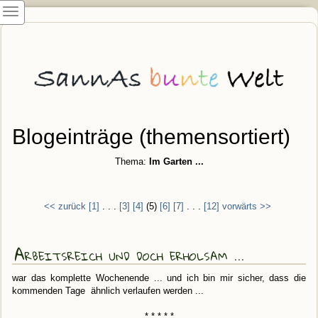
Blogeinträge (themensortiert)
Thema:
Im Garten ...
<< zurück
[1]
. . .
[3]
[4]
(5)
[6]
[7]
. . .
[12]
vorwärts >>
Arbeitsreich und doch erholsam ...
war das komplette Wochenende ... und ich bin mir sicher, dass die
kommenden Tage ähnlich verlaufen werden ...
* * * * *