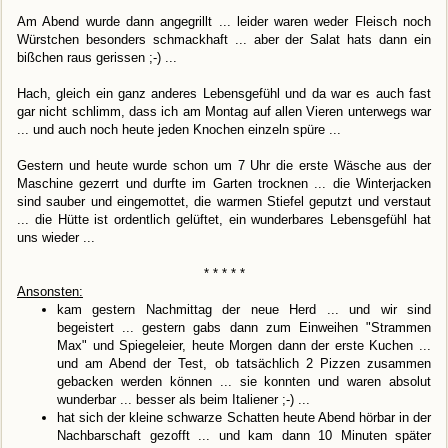
Am Abend wurde dann angegrillt ... leider waren weder Fleisch noch
Würstchen besonders schmackhaft ... aber der Salat hats dann ein
bißchen raus gerissen ;-) ...
Hach, gleich ein ganz anderes Lebensgefühl und da war es auch fast
gar nicht schlimm, dass ich am Montag auf allen Vieren unterwegs war
... und auch noch heute jeden Knochen einzeln spüre ...
Gestern und heute wurde schon um 7 Uhr die erste Wäsche aus der
Maschine gezerrt und durfte im Garten trocknen ... die Winterjacken
sind sauber und eingemottet, die warmen Stiefel geputzt und verstaut
... die Hütte ist ordentlich gelüftet, ein wunderbares Lebensgefühl hat
uns wieder ...
* * * * *
Ansonsten:
kam gestern Nachmittag der neue Herd ... und wir sind
begeistert ... gestern gabs dann zum Einweihen "Strammen
Max" und Spiegeleier, heute Morgen dann der erste Kuchen ...
und am Abend der Test, ob tatsächlich 2 Pizzen zusammen
gebacken werden können ... sie konnten und waren absolut
wunderbar ... besser als beim Italiener ;-) ...
hat sich der kleine schwarze Schatten heute Abend hörbar in der
Nachbarschaft gezofft ... und kam dann 10 Minuten später