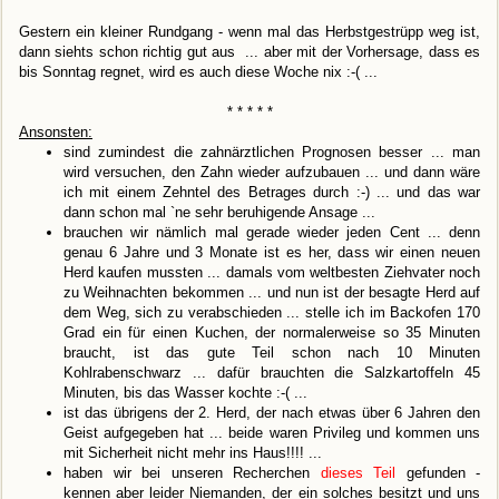
Gestern ein kleiner Rundgang - wenn mal das Herbstgestrüpp weg ist,
dann siehts schon richtig gut aus ... aber mit der Vorhersage, dass es
bis Sonntag regnet, wird es auch diese Woche nix :-( ...
* * * * *
Ansonsten:
sind zumindest die zahnärztlichen Prognosen besser ... man
wird versuchen, den Zahn wieder aufzubauen ... und dann wäre
ich mit einem Zehntel des Betrages durch :-) ... und das war
dann schon mal `ne sehr beruhigende Ansage ...
brauchen wir nämlich mal gerade wieder jeden Cent ... denn
genau 6 Jahre und 3 Monate ist es her, dass wir einen neuen
Herd kaufen mussten ... damals vom weltbesten Ziehvater noch
zu Weihnachten bekommen ... und nun ist der besagte Herd auf
dem Weg, sich zu verabschieden ... stelle ich im Backofen 170
Grad ein für einen Kuchen, der normalerweise so 35 Minuten
braucht, ist das gute Teil schon nach 10 Minuten
Kohlrabenschwarz ... dafür brauchten die Salzkartoffeln 45
Minuten, bis das Wasser kochte :-( ...
ist das übrigens der 2. Herd, der nach etwas über 6 Jahren den
Geist aufgegeben hat ... beide waren Privileg und kommen uns
mit Sicherheit nicht mehr ins Haus!!!! ...
haben wir bei unseren Recherchen
dieses Teil
gefunden -
kennen aber leider Niemanden, der ein solches besitzt und uns