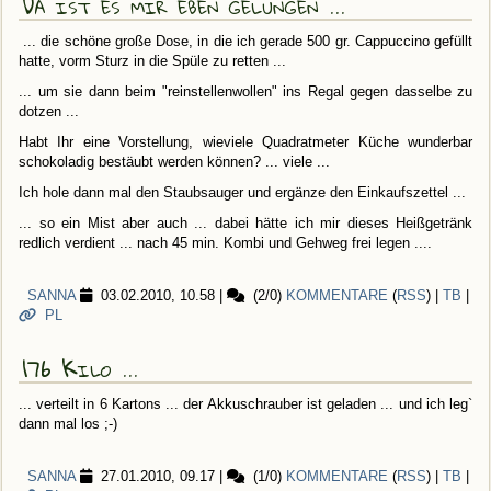
Da ist es mir eben gelungen ...
... die schöne große Dose, in die ich gerade 500 gr. Cappuccino gefüllt
hatte, vorm Sturz in die Spüle zu retten ...
... um sie dann beim "reinstellenwollen" ins Regal gegen dasselbe zu
dotzen ...
Habt Ihr eine Vorstellung, wieviele Quadratmeter Küche wunderbar
schokoladig bestäubt werden können? ... viele ...
Ich hole dann mal den Staubsauger und ergänze den Einkaufszettel ...
... so ein Mist aber auch ... dabei hätte ich mir dieses Heißgetränk
redlich verdient ... nach 45 min. Kombi und Gehweg frei legen ....
SANNA
03.02.2010, 10.58
|
(2/0)
KOMMENTARE
(
RSS
) |
TB
|
PL
176 Kilo ...
... verteilt in 6 Kartons ... der Akkuschrauber ist geladen ... und ich leg`
dann mal los ;-)
SANNA
27.01.2010, 09.17
|
(1/0)
KOMMENTARE
(
RSS
) |
TB
|