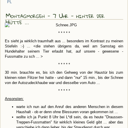
PL
Montagmorgen - 7 Uhr - hinter der
Hütte ...
* * * * *
Es sieht ja wirklich traumhaft aus ... besonders im Kontrast zu meinen
Stiefeln :-) ... <die stehen übrigens da, weil am Samstag ein
Hundehalter seinem Tier erlaubt hat, auf unsere - gewesene -
Fussmatte zu sch ... >
* * * * *
30 min. brauchte es, bis ich den Gehweg von der Haustür bis zum
kleinen roten Flitzer frei hatte - und dann "nur" 15 min., bis der Schnee
von der Autozudeckhaube war und diesselbe vom Auto ...
* * * * *
Ansonsten:
warte ich nun auf den Anruf des anderen Menschen in diesem
Haushalt - ob er denn ohne Blessuren voran gekommen ist ...
wollte ich ja Punkt 8 Uhr bei L*dl sein, da es heute "Draussen-
Treppen-Fussmatten" für wirklich kleines Geld gibt ... aber das
verschiebe ich dann lieber, bis der Streudienst durch war ...