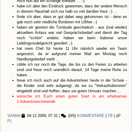
mich nun auf ein schafige Bordüre ... :-)
habe ich aber den Eindruck gewonnen, dass der andere Mensch
in diesem Haushalt sich nur halb so viel darüber freut ;-) ...
finde ich aber, dass er gut dabei weg gekommen ist - denn es
gab noch sehr niedliche Bordüren mit Lillifee ;-)
haben wir gestern die Turnbude geschwänzt - aus (mal wieder)
aktuellem Anlass war viel Gesprächsbedarf und damit der Tag
noch *schön* endete, haben wir beim Italiener unser
Lieblingsnudelgericht geordert ;-)
hat mein Chef für heute 11 Uhr nämlich wieder ein Team
angesetzt, da er aufgrund meiner Mail am Montag noch
Handlungsbedarf sieht ...
zähle ich nur noch die Tage, die bis zu den Ferien zu arbeiten
sind und freue mich unendlich darauf, 14 Tage meine Ruhe zu
haben ...
freue ich mich auch auf die Adventsfeier heute in der Schule -
die Kinder sind sehr aufgeregt, da sie zu "Verkaufsdiensten"
eingeteilt sind und hoffen, dass sie guten Umsatz machen ...
wünsche ich Euch einen guten Start in ein erholsames
2.Adventswochenende
SANNA
04.12.2009, 07.31
|
(0/0)
KOMMENTARE
|
TB
|
PL