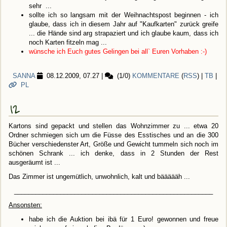
sehr ...
sollte ich so langsam mit der Weihnachtspost beginnen - ich
glaube, dass ich in diesem Jahr auf "Kaufkarten" zurück greife
... die Hände sind arg strapaziert und ich glaube kaum, dass ich
noch Karten fitzeln mag ...
wünsche ich Euch gutes Gelingen bei all` Euren Vorhaben :-)
SANNA
08.12.2009, 07.27
|
(1/0)
KOMMENTARE
(
RSS
) |
TB
|
PL
12
Kartons sind gepackt und stellen das Wohnzimmer zu ... etwa 20
Ordner schmiegen sich um die Füsse des Esstisches und an die 300
Bücher verschiedenster Art, Größe und Gewicht tummeln sich noch im
schönen Schrank ... ich denke, dass in 2 Stunden der Rest
ausgeräumt ist ...
Das Zimmer ist ungemütlich, unwohnlich, kalt und bäääääh ...
________________________________________________________
Ansonsten:
habe ich die Auktion bei ibä für 1 Euro! gewonnen und freue