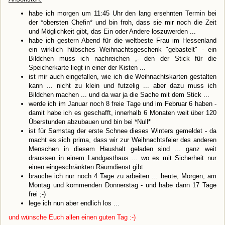
habe ich morgen um 11:45 Uhr den lang ersehnten Termin bei
der *obersten Chefin* und bin froh, dass sie mir noch die Zeit
und Möglichkeit gibt, das Ein oder Andere loszuwerden ...
habe ich gestern Abend für die weltbeste Frau im Hessenland
ein wirklich hübsches Weihnachtsgeschenk "gebastelt" - ein
Bildchen muss ich nachreichen ,- den der Stick für die
Speicherkarte liegt in einer der Kisten ...
ist mir auch eingefallen, wie ich die Weihnachtskarten gestalten
kann ... nicht zu klein und futzelig ... aber dazu muss ich
Bildchen machen ... und da war ja die Sache mit dem Stick ...
werde ich im Januar noch 8 freie Tage und im Februar 6 haben -
damit habe ich es geschafft, innerhalb 6 Monaten weit über 120
Überstunden abzubauen und bin bei *Null*
ist für Samstag der erste Schnee dieses Winters gemeldet - da
macht es sich prima, dass wir zur Weihnachtsfeier des anderen
Menschen in diesem Haushalt geladen sind ... ganz weit
draussen in einem Landgasthaus ... wo es mit Sicherheit nur
einen eingeschränkten Räumdienst gibt ...
brauche ich nur noch 4 Tage zu arbeiten ... heute, Morgen, am
Montag und kommenden Donnerstag - und habe dann 17 Tage
frei ;-)
lege ich nun aber endlich los ...
und wünsche Euch allen einen guten Tag :-)