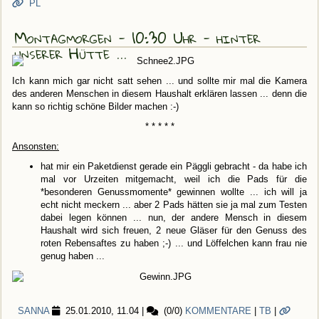
PL
Montagmorgen - 10:30 Uhr - hinter
unserer Hütte ...
Ich kann mich gar nicht satt sehen ... und sollte mir mal die Kamera
des anderen Menschen in diesem Haushalt erklären lassen ... denn die
kann so richtig schöne Bilder machen :-)
* * * * *
Ansonsten:
hat mir ein Paketdienst gerade ein Päggli gebracht - da habe ich
mal vor Urzeiten mitgemacht, weil ich die Pads für die
*besonderen Genussmomente* gewinnen wollte ... ich will ja
echt nicht meckern ... aber 2 Pads hätten sie ja mal zum Testen
dabei legen können ... nun, der andere Mensch in diesem
Haushalt wird sich freuen, 2 neue Gläser für den Genuss des
roten Rebensaftes zu haben ;-) ... und Löffelchen kann frau nie
genug haben ...
SANNA
25.01.2010, 11.04
|
(0/0)
KOMMENTARE
|
TB
|