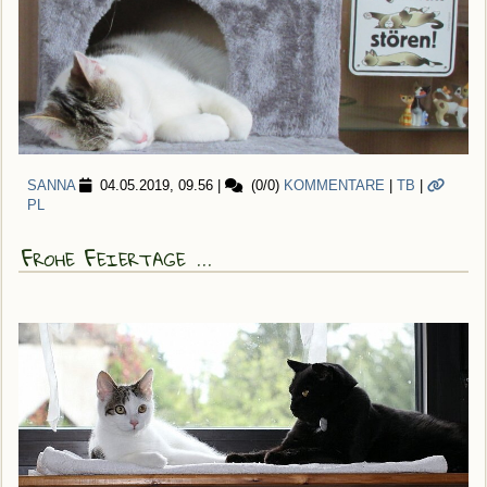
SANNA
04.05.2019, 09.56
|
(0/0)
KOMMENTARE
|
TB
|
PL
Frohe Feiertage ...