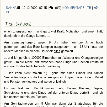
SANNA
10.12.2009, 07.45
|
(0/0)
KOMMENTARE
|
TB
|
PL
Ich brauche
einen Energieschub ... und ganz viel Kraft, Motivation und einen Tritt,
damit ich in die Gänge komme ...
Am Samstagmorgen, gegen 9 Uhr haben wir die Ärmel hoch
gekrempelt und das Büro komplett ausgeräumt - um 18 Uhr hatte der
andere Mensch in diesem Haushalt
alles
gemalert ...
... und ich gefühlte 100000 Eimerchen mit Wasser und Orangenreiniger
gefüllt, um die Möbel abzuwaschen, habe Dinge und Sachen entstaubt
und war für das leibliche Wohl zuständig ...
... ich kann nicht malern :-( - gebe mir einen Pinsel und binnen
Sekunden trage ich die Farbe am ganzen Körper, habe Boden, Möbel
und Fenster verkleckert und werde unleidlich ...
Es war fast kein Durchkommen mehr, Kisten, Kästen, Regale,
Schreibtische und viele Dinge auf der unteren Etage verteilt - und ich
bin übersät mit blauen Flecken :-(
Am Sonntagmorgen um 9 Uhr war dann der Startschuss für die