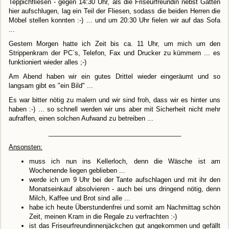
Teppichfliesen - gegen 14:30 Uhr, als die Friseurfreundin nebst Gatten
hier aufschlugen, lag ein Teil der Fliesen, sodass die beiden Herren die
Möbel stellen konnten :-) ... und um 20:30 Uhr fielen wir auf das Sofa
...
Gestern Morgen hatte ich Zeit bis ca. 11 Uhr, um mich um den
Strippenkram der PC`s, Telefon, Fax und Drucker zu kümmern ... es
funktioniert wieder alles ;-)
Am Abend haben wir ein gutes Drittel wieder eingeräumt und so
langsam gibt es "ein Bild" ...
Es war bitter nötig zu malern und wir sind froh, dass wir es hinter uns
haben :-) ... so schnell werden wir uns aber mit Sicherheit nicht mehr
aufraffen, einen solchen Aufwand zu betreiben ...
_____________________________________
Ansonsten:
muss ich nun ins Kellerloch, denn die Wäsche ist am
Wochenende liegen geblieben ...
werde ich um 9 Uhr bei der Tante aufschlagen und mit ihr den
Monatseinkauf absolvieren - auch bei uns dringend nötig, denn
Milch, Kaffee und Brot sind alle ...
habe ich heute Überstundenfrei und somit am Nachmittag schön
Zeit, meinen Kram in die Regale zu verfrachten :-)
ist das Friseurfreundinnenjäckchen gut angekommen und gefällt