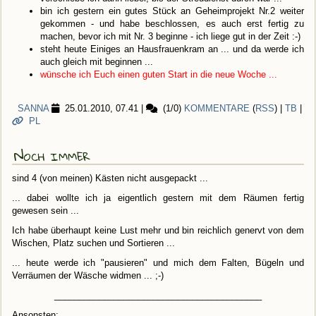
bin ich gestern ein gutes Stück an Geheimprojekt Nr.2 weiter
gekommen - und habe beschlossen, es auch erst fertig zu
machen, bevor ich mit Nr. 3 beginne - ich liege gut in der Zeit :-)
steht heute Einiges an Hausfrauenkram an ... und da werde ich
auch gleich mit beginnen ...
wünsche ich Euch einen guten Start in die neue Woche ...
SANNA
25.01.2010, 07.41
|
(1/0)
KOMMENTARE
(
RSS
) |
TB
|
PL
Noch immer
sind 4 (von meinen) Kästen nicht ausgepackt ...
... dabei wollte ich ja eigentlich gestern mit dem Räumen fertig
gewesen sein ...
Ich habe überhaupt keine Lust mehr und bin reichlich genervt von dem
Wischen, Platz suchen und Sortieren ...
... heute werde ich "pausieren" und mich dem Falten, Bügeln und
Verräumen der Wäsche widmen ... ;-)
__________________________________________
Ansonsten: