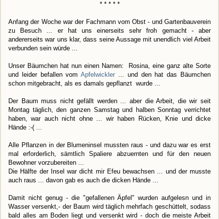
* * * * *
Anfang der Woche war der Fachmann vom Obst - und Gartenbauverein
zu Besuch ... er hat uns einerseits sehr froh gemacht - aber
andererseits war uns klar, dass seine Aussage mit unendlich viel Arbeit
verbunden sein würde ...
Unser Bäumchen hat nun einen Namen: Rosina, eine ganz alte Sorte
und leider befallen vom
Apfelwickler
... und den hat das Bäumchen
schon mitgebracht, als es damals gepflanzt wurde ...
Der Baum muss nicht gefällt werden ... aber die Arbeit, die wir seit
Montag täglich, den ganzen Samstag und halben Sonntag verrichtet
haben, war auch nicht ohne ... wir haben Rücken, Knie und dicke
Hände :-( ...
Alle Pflanzen in der Blumeninsel mussten raus - und dazu war es erst
mal erforderlich, sämtlich Spaliere abzuernten und für den neuen
Bewohner vorzubereiten ...
Die Hälfte der Insel war dicht mir Efeu bewachsen ... und der musste
auch raus ... davon gab es auch die dicken Hände ...
Damit nicht genug - die "gefallenen Äpfel" wurden aufgelesn und in
Wasser versenkt,- der Baum wird täglich mehrfach geschüttelt, sodass
bald alles am Boden liegt und versenkt wird - doch die meiste Arbeit