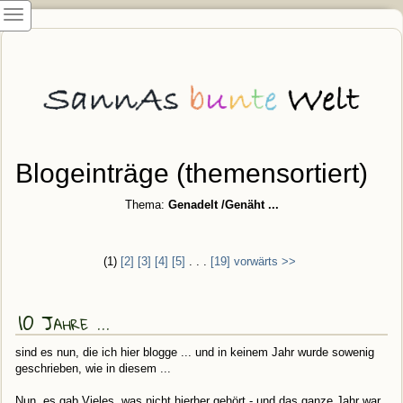
Blogeinträge (themensortiert)
Thema:
Genadelt /Genäht ...
(1)
[2]
[3]
[4]
[5]
. . .
[19]
vorwärts >>
10 Jahre ...
sind es nun, die ich hier blogge ... und in keinem Jahr wurde sowenig
geschrieben, wie in diesem ...
Nun, es gab Vieles, was nicht hierher gehört - und das ganze Jahr war