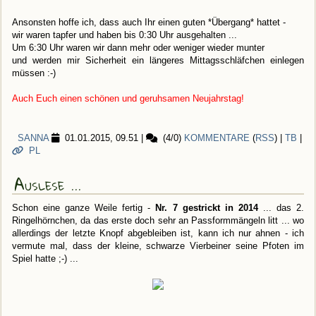
Ansonsten hoffe ich, dass auch Ihr einen guten *Übergang* hattet -
wir waren tapfer und haben bis 0:30 Uhr ausgehalten ...
Um 6:30 Uhr waren wir dann mehr oder weniger wieder munter
und werden mir Sicherheit ein längeres Mittagsschläfchen einlegen
müssen :-)
Auch Euch einen schönen und geruhsamen Neujahrstag!
SANNA
01.01.2015, 09.51
|
(4/0)
KOMMENTARE
(
RSS
) |
TB
|
PL
Auslese ...
Schon eine ganze Weile fertig -
Nr. 7 gestrickt in 2014
... das 2.
Ringelhörnchen, da das erste doch sehr an Passformmängeln litt ... wo
allerdings der letzte Knopf abgebleiben ist, kann ich nur ahnen - ich
vermute mal, dass der kleine, schwarze Vierbeiner seine Pfoten im
Spiel hatte ;-) ...