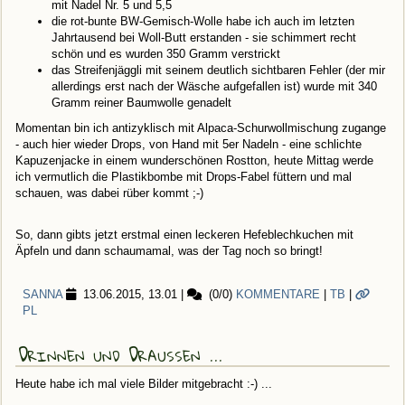
mit Nadel Nr. 5 und 5,5
die rot-bunte BW-Gemisch-Wolle habe ich auch im letzten
Jahrtausend bei Woll-Butt erstanden - sie schimmert recht
schön und es wurden 350 Gramm verstrickt
das Streifenjäggli mit seinem deutlich sichtbaren Fehler (der mir
allerdings erst nach der Wäsche aufgefallen ist) wurde mit 340
Gramm reiner Baumwolle genadelt
Momentan bin ich antizyklisch mit Alpaca-Schurwollmischung zugange
- auch hier wieder Drops, von Hand mit 5er Nadeln - eine schlichte
Kapuzenjacke in einem wunderschönen Rostton, heute Mittag werde
ich vermutlich die Plastikbombe mit Drops-Fabel füttern und mal
schauen, was dabei rüber kommt ;-)
So, dann gibts jetzt erstmal einen leckeren Hefeblechkuchen mit
Äpfeln und dann schaumamal, was der Tag noch so bringt!
SANNA
13.06.2015, 13.01
|
(0/0)
KOMMENTARE
|
TB
|
PL
Drinnen und Draussen ...
Heute habe ich mal viele Bilder mitgebracht :-) ...