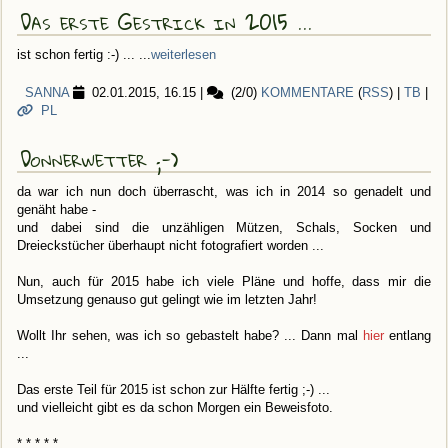
Das erste Gestrick in 2015 ...
ist schon fertig :-) ... ...
weiterlesen
SANNA
02.01.2015, 16.15
|
(2/0)
KOMMENTARE
(
RSS
) |
TB
|
PL
Donnerwetter ;-)
da war ich nun doch überrascht, was ich in 2014 so genadelt und
genäht habe -
und dabei sind die unzähligen Mützen, Schals, Socken und
Dreieckstücher überhaupt nicht fotografiert worden ...
Nun, auch für 2015 habe ich viele Pläne und hoffe, dass mir die
Umsetzung genauso gut gelingt wie im letzten Jahr!
Wollt Ihr sehen, was ich so gebastelt habe? ... Dann mal
hier
entlang
...
Das erste Teil für 2015 ist schon zur Hälfte fertig ;-) ...
und vielleicht gibt es da schon Morgen ein Beweisfoto.
* * * * *