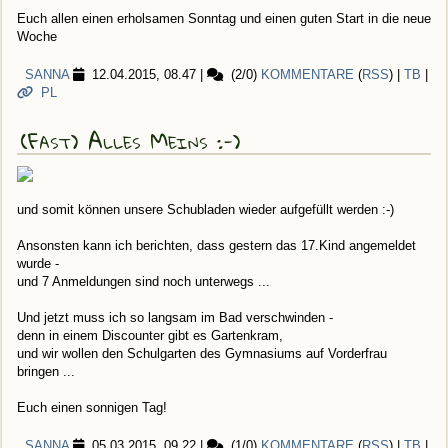
Euch allen einen erholsamen Sonntag und einen guten Start in die neue
Woche
SANNA
12.04.2015, 08.47
|
(2/0)
KOMMENTARE
(
RSS
) |
TB
|
PL
(Fast) Alles Meins :-)
und somit können unsere Schubladen wieder aufgefüllt werden :-)
Ansonsten kann ich berichten, dass gestern das 17.Kind angemeldet
wurde -
und 7 Anmeldungen sind noch unterwegs ...
Und jetzt muss ich so langsam im Bad verschwinden -
denn in einem Discounter gibt es Gartenkram,
und wir wollen den Schulgarten des Gymnasiums auf Vorderfrau
bringen ...
Euch einen sonnigen Tag!
SANNA
05.03.2015, 09.22
|
(1/0)
KOMMENTARE
(
RSS
) |
TB
|