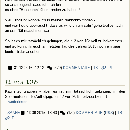
so anstrengend, dass ich froh bin,
es ohne "Blessuren" überstanden zu haben !
Viel Erholung konnte ich in meinen Nähhobby finden -
und war heute überrascht, dass es wirklich ein sehr "gehaltvolles" Jahr
an den Nähmaschinen war.
So ist es mir tatsächlich gelungen, die *12 von 15* voll zu bekommen -
und so könnt ihr euch am letzten Tag des Jahres 2015 noch ein paar
bunte Bilder ansehen:
31.12.2016, 12.12
|
(0/0)
KOMMENTARE
|
TB
|
PL
12 von 2015
Kaum zu glauben - aber es ist mir tatsächlich gelungen, in den
Sommerferien die Aufholjagd für 12 von 2015 fortzusetzen :-)
...
weiterlesen
SANNA
13.09.2015, 18.40
|
(1/0)
KOMMENTARE
(
RSS
) |
TB
|
PL