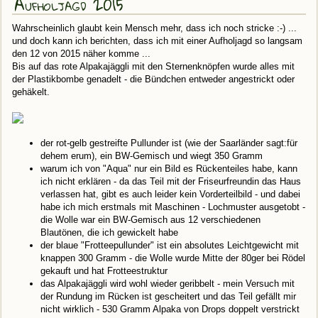
Aufholjagd 2015
Wahrscheinlich glaubt kein Mensch mehr, dass ich noch stricke :-) ...
und doch kann ich berichten, dass ich mit einer Aufholjagd so langsam
den 12 von 2015 näher komme ...
Bis auf das rote Alpakajäggli mit den Sternenknöpfen wurde alles mit
der Plastikbombe genadelt - die Bündchen entweder angestrickt oder
gehäkelt.
der rot-gelb gestreifte Pullunder ist (wie der Saarländer sagt:für
dehem erum), ein BW-Gemisch und wiegt 350 Gramm
warum ich von "Aqua" nur ein Bild es Rückenteiles habe, kann
ich nicht erklären - da das Teil mit der Friseurfreundin das Haus
verlassen hat, gibt es auch leider kein Vorderteilbild - und dabei
habe ich mich erstmals mit Maschinen - Lochmuster ausgetobt -
die Wolle war ein BW-Gemisch aus 12 verschiedenen
Blautönen, die ich gewickelt habe
der blaue "Frotteepullunder" ist ein absolutes Leichtgewicht mit
knappen 300 Gramm - die Wolle wurde Mitte der 80ger bei Rödel
gekauft und hat Frotteestruktur
das Alpakajäggli wird wohl wieder geribbelt - mein Versuch mit
der Rundung im Rücken ist gescheitert und das Teil gefällt mir
nicht wirklich - 530 Gramm Alpaka von Drops doppelt verstrickt