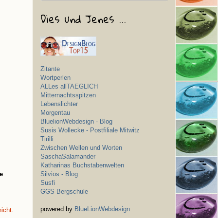
Dies und Jenes ...
Zitante
Wortperlen
ALLes allTAEGLICH
Mitternachtsspitzen
Lebenslichter
Morgentau
BluelionWebdesign - Blog
Susis Wollecke - Postfiliale Mitwitz
Tirilli
Zwischen Wellen und Worten
SaschaSalamander
Katharinas Buchstabenwelten
Silvios - Blog
le
Susfi
GGS Bergschule
powered by
BlueLionWebdesign
icht.