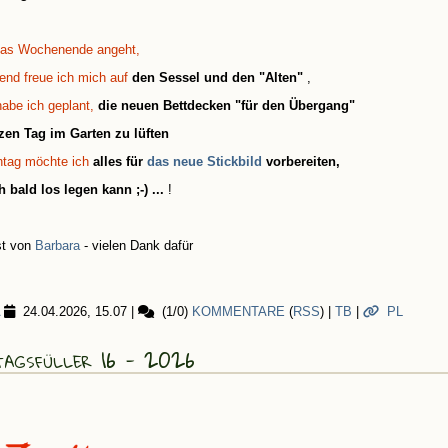
as Wochenende angeht,
end freue ich mich auf
den Sessel und den "Alten"
,
abe ich geplant,
die neuen Bettdecken "
für den Übergang"
en Tag im Garten zu lüften
ntag möchte ich
alles für
das neue Stickbild
vorbereiten,
h bald los legen kann ;-) ...
!
st von
Barbara
- vielen Dank dafür
24.04.2026, 15.07
|
(1/0)
KOMMENTARE
(
RSS
) |
TB
|
PL
tagsfüller 16 - 2026