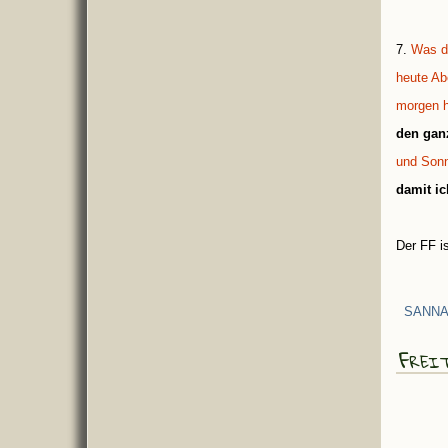
7.
Was d
heute Ab
morgen h
den ganz
und Son
damit ic
Der FF i
SANNA
Frei