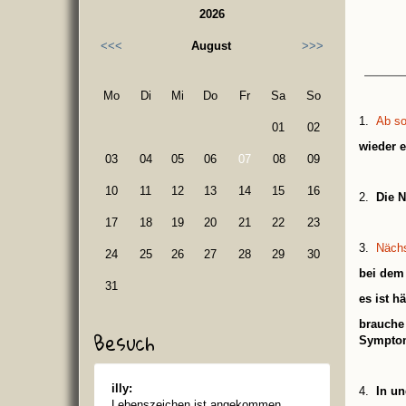
2026
<<<
August
>>>
Mo
Di
Mi
Do
Fr
Sa
So
1.
Ab so
01
02
wieder e
03
04
05
06
07
08
09
10
11
12
13
14
15
16
2.
Die N
17
18
19
20
21
22
23
3.
Näch
24
25
26
27
28
29
30
bei dem 
31
es ist h
brauche 
Besuch
Symptom
illy:
4.
In un
Lebenszeichen ist angekommen..