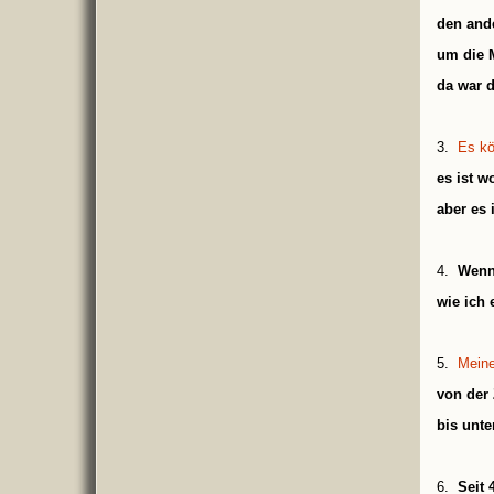
den and
um die M
da war 
3.
Es kö
es ist w
aber es 
4.
Wenn
wie ich 
5.
Meine
von der 
bis unte
6.
Seit 