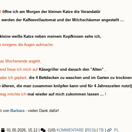
t
öffne ich am Morgen der kleinen Katze die Verandatür
n
werden der Kaffeevollautomat und der Milchschäumer angestellt ...
.
kleine weiße Katze neben meinem Kopfkissen sehe ich,
h morgens die Augen aufmache.
as Wochenende angeht,
end freue ich mich auf
Käsegriller und danach den "Alten"
,
abe ich geplant,
die 4 Bettdecken zu waschen und im Garten zu trockne
e älteren, die man zusammen knöpfen kann und für 4 Jahreszeiten nutzt)
tag möchte ich
mal wieder auf mich zukommen lassen ...
!
st von
Barbara
- vielen Dank dafür!
01.05.2026, 15.12
|
(1/0)
KOMMENTARE
(
RSS
) |
TB
|
PL