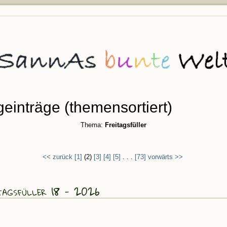
geinträge (themensortiert)
Thema:
Freitagsfüller
<< zurück
[1]
(2)
[3]
[4]
[5]
. . .
[73]
vorwärts >>
tagsfüller 18 - 2026