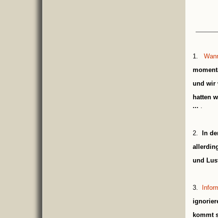
1.
Wann
momenta
und wir 
hatten w
...
.
2.
In de
allerdi
und Lust
3.
Infor
ignorier
kommt se