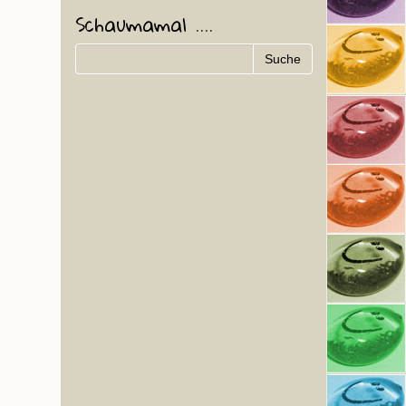
Schaumamal ....
n