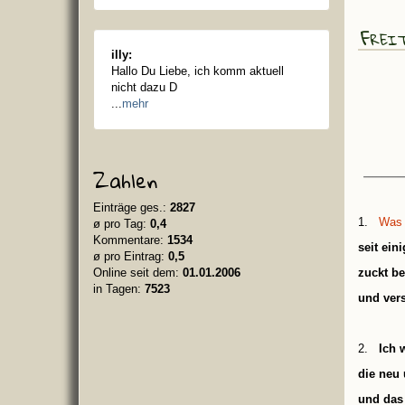
Frei
illy:
Hallo Du Liebe, ich komm aktuell
nicht dazu D
...
mehr
Zahlen
Einträge ges.:
2827
1.
Was
ø pro Tag:
0,4
Kommentare:
1534
seit ein
ø pro Eintrag:
0,5
Online seit dem:
01.01.2006
zuckt b
in Tagen:
7523
und vers
2.
Ich 
die neu 
und das