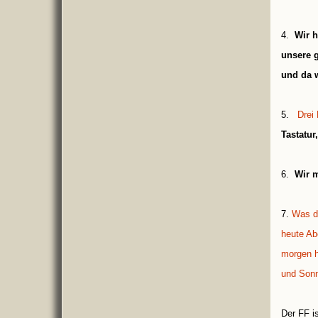
4.
Wir 
unsere g
und da w
5.
Drei
Tastatur
6.
Wir 
7.
Was d
heute Ab
morgen h
und Son
Der FF i