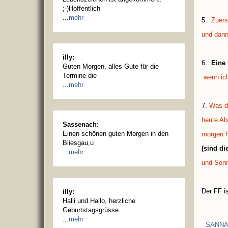
;-)Hoffentlich
...
mehr
5.
Zuers
und dan
illy:
6.
Eine 
Guten Morgen, alles Gute für die
Termine die
wenn ic
...
mehr
7.
Was d
heute Ab
Sassenach:
Einen schönen guten Morgen in den
morgen h
Bliesgau,u
(sind di
...
mehr
und Sonn
Der FF i
illy:
Halli und Hallo, herzliche
Geburtstagsgrüsse
...
mehr
SANNA