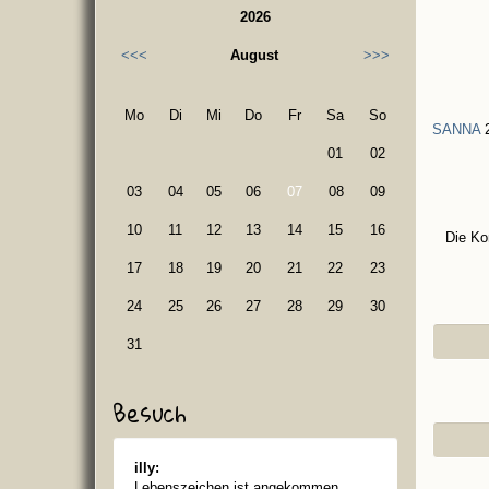
2026
<<<
August
>>>
Mo
Di
Mi
Do
Fr
Sa
So
SANNA
2
01
02
03
04
05
06
07
08
09
10
11
12
13
14
15
16
Die Ko
17
18
19
20
21
22
23
24
25
26
27
28
29
30
31
Besuch
illy:
Lebenszeichen ist angekommen..