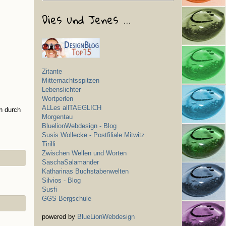
Dies und Jenes ...
Zitante
Mitternachtsspitzen
Lebenslichter
Wortperlen
ALLes allTAEGLICH
n durch
Morgentau
BluelionWebdesign - Blog
Susis Wollecke - Postfiliale Mitwitz
Tirilli
Zwischen Wellen und Worten
SaschaSalamander
Katharinas Buchstabenwelten
Silvios - Blog
Susfi
GGS Bergschule
powered by
BlueLionWebdesign