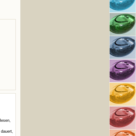
g
lesen,
dauert,