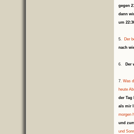
gegen 21
dann wi
um 22:30
5.
Der b
nach wi
6.
Der 
7.
Was d
heute Ab
der Tag
als mir 
morgen h
und zum
und Sonn