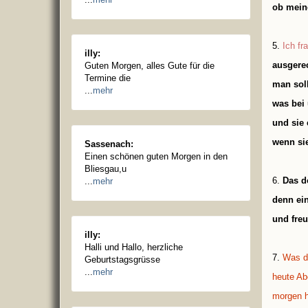
ob meine
5.
Ich fr
illy:
ausgerec
Guten Morgen, alles Gute für die
Termine die
man sol
...
mehr
was bei 
und sie 
wenn si
Sassenach:
Einen schönen guten Morgen in den
Bliesgau,u
6.
Das d
...
mehr
denn ein
und freu
illy:
Halli und Hallo, herzliche
7.
Was d
Geburtstagsgrüsse
...
mehr
heute Ab
morgen h