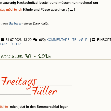
ten zuwenig Hackschnitzel bestellt und müssen nun nochmal ran
tag möchte ich
Hände und Füsse ausruhen ;-) ...
!
st von
Barbara
- vielen Dank dafür.
31.07.2026, 13.29
|
(0/0)
KOMMENTARE
|
TB
|
PL
|
EINSORT
ITAGSFÜLLER
tagsfüller 30 - 2026
öchte
mich jetzt in den Sommerschlaf legen