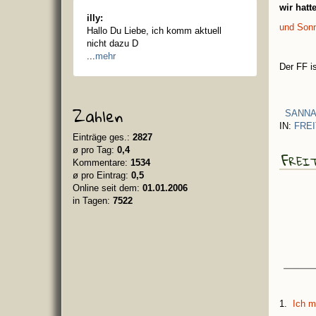
wir hat
illy:
und Sonn
Hallo Du Liebe, ich komm aktuell
nicht dazu D
...
mehr
Der FF i
Zahlen
SANNA
IN:
FRE
Einträge ges.:
2827
ø pro Tag:
0,4
Frei
Kommentare:
1534
ø pro Eintrag:
0,5
Online seit dem:
01.01.2006
in Tagen:
7522
1.
Ich m