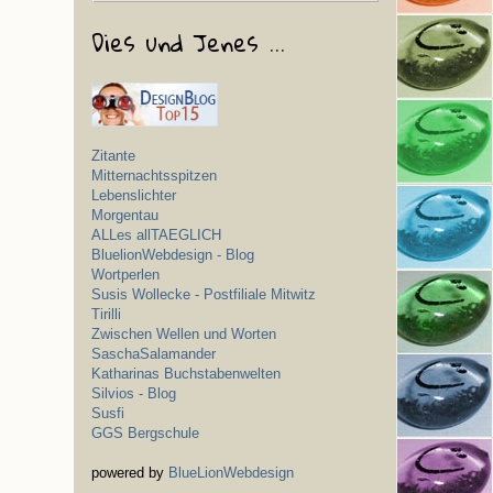
Dies und Jenes ...
Zitante
Mitternachtsspitzen
Lebenslichter
Morgentau
ALLes allTAEGLICH
BluelionWebdesign - Blog
Wortperlen
Susis Wollecke - Postfiliale Mitwitz
Tirilli
Zwischen Wellen und Worten
SaschaSalamander
Katharinas Buchstabenwelten
Silvios - Blog
Susfi
GGS Bergschule
powered by
BlueLionWebdesign