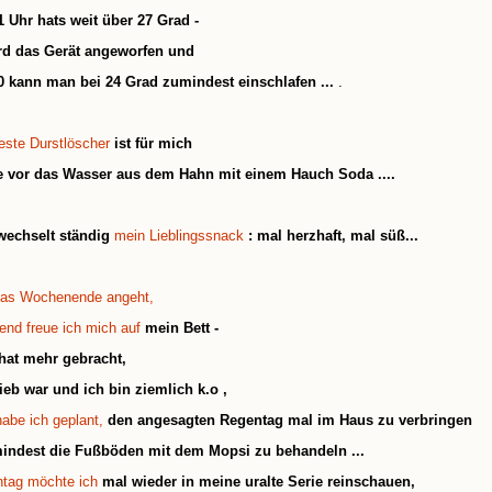
 Uhr hats weit über 27 Grad -
rd das Gerät angeworfen und
 kann man bei 24 Grad zumindest einschlafen ...
.
este Durstlöscher
ist für mich
e vor das Wasser aus dem Hahn mit einem H
auch Soda
....
wechselt ständig
mein Lieblingssnack
: mal herzhaft, mal süß...
as Wochenende angeht,
end freue ich mich auf
mein Bett -
 hat mehr gebracht,
lieb war und ich bin ziemlich k.o
,
abe ich geplant,
den angesagten Regentag mal im Haus zu verbringen
indest die Fußböden mit dem Mopsi zu behandeln ...
tag möchte ich
mal wieder in meine uralte Serie reinschauen,