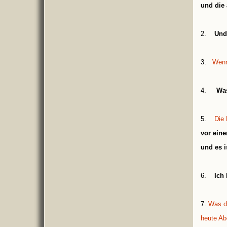
und die 
2.
Und
3.
Wenn
4.
Was
5.
Die 
vor eine
und es i
6.
Ich 
7.
Was d
heute Ab