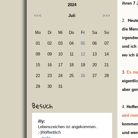
ihren 7 
2024
<<<
Juli
>>>
2.
Heut
die Men
Mo
Di
Mi
Do
Fr
Sa
So
irgendw
01
02
03
04
05
06
07
und ich 
08
09
10
11
12
13
14
wo ich ü
15
16
17
18
19
20
21
3.
Es ma
22
23
24
25
26
27
28
eigentli
29
30
31
aber gen
Besuch
4.
Hoffe
wird mein
illy:
kommend
Lebenszeichen ist angekommen..
;-)Hoffentlich
und wer
...
mehr