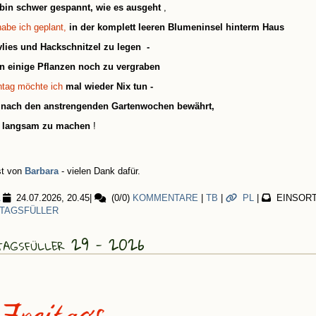
 bin schwer gespannt, wie es ausgeht
,
abe ich geplant,
in der komplett leeren Blumeninsel hinterm Haus
vlies und Hackschnitzel zu legen -
n einige Pflanzen noch zu vergraben
tag möchte ich
mal wieder Nix tun -
h nach den anstrengenden Gartenwochen bewährt,
l langsam zu machen
!
st von
Barbara
- vielen Dank dafür.
24.07.2026, 20.45
|
(0/0)
KOMMENTARE
|
TB
|
PL
|
EINSORT
ITAGSFÜLLER
tagsfüller 29 - 2026