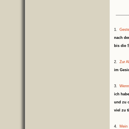
1.
Geste
nach dem
bis die 
2.
Zur A
im Gesic
3.
Wenn 
ich hab
und zu o
viel zu 
4.
Mein 