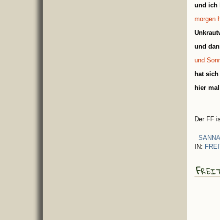
und ich
morgen h
Unkraut
und dan
und Sonn
hat sic
hier ma
Der FF i
SANNA
IN:
FRE
Frei