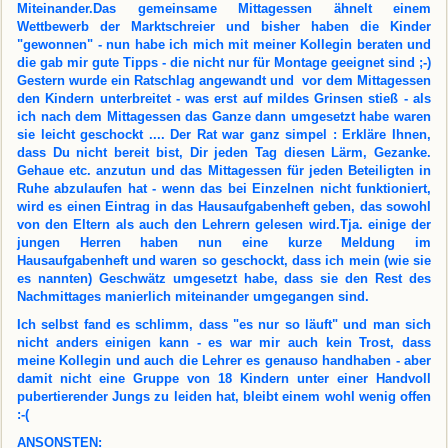
Miteinander.Das gemeinsame Mittagessen ähnelt einem
Wettbewerb der Marktschreier und bisher haben die Kinder
"gewonnen" - nun habe ich mich mit meiner Kollegin beraten und
die gab mir gute Tipps - die nicht nur für Montage geeignet sind ;-)
Gestern wurde ein Ratschlag angewandt und vor dem Mittagessen
den Kindern unterbreitet - was erst auf mildes Grinsen stieß - als
ich nach dem Mittagessen das Ganze dann umgesetzt habe waren
sie leicht geschockt .... Der Rat war ganz simpel : Erkläre Ihnen,
dass Du nicht bereit bist, Dir jeden Tag diesen Lärm, Gezanke.
Gehaue etc. anzutun und das Mittagessen für jeden Beteiligten in
Ruhe abzulaufen hat - wenn das bei Einzelnen nicht funktioniert,
wird es einen Eintrag in das Hausaufgabenheft geben, das sowohl
von den Eltern als auch den Lehrern gelesen wird.Tja. einige der
jungen Herren haben nun eine kurze Meldung im
Hausaufgabenheft und waren so geschockt, dass ich mein (wie sie
es nannten) Geschwätz umgesetzt habe, dass sie den Rest des
Nachmittages manierlich miteinander umgegangen sind.
Ich selbst fand es schlimm, dass "es nur so läuft" und man sich
nicht anders einigen kann - es war mir auch kein Trost, dass
meine Kollegin und auch die Lehrer es genauso handhaben - aber
damit nicht eine Gruppe von 18 Kindern unter einer Handvoll
pubertierender Jungs zu leiden hat, bleibt einem wohl wenig offen
:-(
ANSONSTEN: