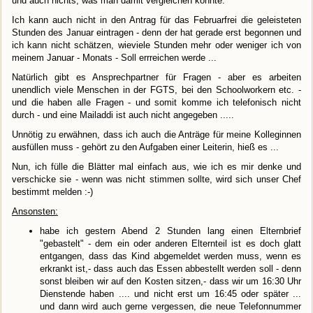
und auch nichts, was man damit vergleichen könnte.
Ich kann auch nicht in den Antrag für das Februarfrei die geleisteten
Stunden des Januar eintragen - denn der hat gerade erst begonnen und
ich kann nicht schätzen, wieviele Stunden mehr oder weniger ich von
meinem Januar - Monats - Soll errreichen werde ...
Natürlich gibt es Ansprechpartner für Fragen - aber es arbeiten
unendlich viele Menschen in der FGTS, bei den Schoolworkern etc. -
und die haben alle Fragen - und somit komme ich telefonisch nicht
durch - und eine Mailaddi ist auch nicht angegeben .....
Unnötig zu erwähnen, dass ich auch die Anträge für meine Kolleginnen
ausfüllen muss - gehört zu den Aufgaben einer Leiterin, hieß es ...
Nun, ich fülle die Blätter mal einfach aus, wie ich es mir denke und
verschicke sie - wenn was nicht stimmen sollte, wird sich unser Chef
bestimmt melden :-)
Ansonsten:
habe ich gestern Abend 2 Stunden lang einen Elternbrief
"gebastelt" - dem ein oder anderen Elternteil ist es doch glatt
entgangen, dass das Kind abgemeldet werden muss, wenn es
erkrankt ist,- dass auch das Essen abbestellt werden soll - denn
sonst bleiben wir auf den Kosten sitzen,- dass wir um 16:30 Uhr
Dienstende haben .... und nicht erst um 16:45 oder später ...
und dann wird auch gerne vergessen, die neue Telefonnummer