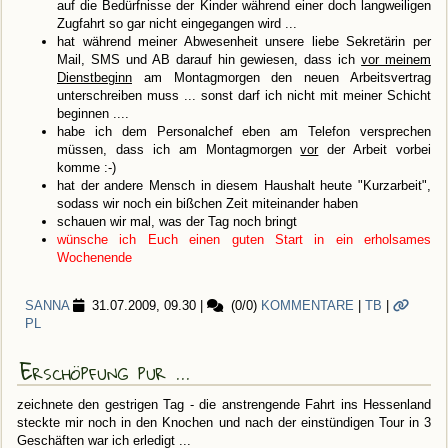
auf die Bedürfnisse der Kinder während einer doch langweiligen
Zugfahrt so gar nicht eingegangen wird ...
hat während meiner Abwesenheit unsere liebe Sekretärin per
Mail, SMS und AB darauf hin gewiesen, dass ich
vor meinem
Dienstbeginn
am Montagmorgen den neuen Arbeitsvertrag
unterschreiben muss ... sonst darf ich nicht mit meiner Schicht
beginnen ....
habe ich dem Personalchef eben am Telefon versprechen
müssen, dass ich am Montagmorgen
vor
der Arbeit vorbei
komme :-)
hat der andere Mensch in diesem Haushalt heute "Kurzarbeit",
sodass wir noch ein bißchen Zeit miteinander haben
schauen wir mal, was der Tag noch bringt
wünsche ich Euch einen guten Start in ein erholsames
Wochenende
SANNA
31.07.2009, 09.30
|
(0/0)
KOMMENTARE
|
TB
|
PL
Erschöpfung pur ...
zeichnete den gestrigen Tag - die anstrengende Fahrt ins Hessenland
steckte mir noch in den Knochen und nach der einstündigen Tour in 3
Geschäften war ich erledigt ...