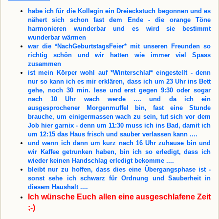
habe ich für die Kollegin ein Dreieckstuch begonnen und es
nähert sich schon fast dem Ende - die orange Töne
harmonieren wunderbar und es wird sie bestimmt
wunderbar wärmen
war die *NachGeburtstagsFeier* mit unseren Freunden so
richtig schön und wir hatten wie immer viel Spass
zusammen
ist mein Körper wohl auf *Winterschlaf* eingestellt - denn
nur so kann ich es mir erklären, dass ich um 23 Uhr ins Bett
gehe, noch 30 min. lese und erst gegen 9:30 oder sogar
nach 10 Uhr wach werde .... und da ich ein
ausgesprochener Morgenmuffel bin, fast eine Stunde
brauche, um einigermassen wach zu sein, tut sich vor dem
Job hier garnix - denn um 11:30 muss ich ins Bad, damit ich
um 12:15 das Haus frisch und sauber verlassen kann ....
und wenn ich dann um kurz nach 16 Uhr zuhause bin und
wir Kaffee getrunken haben, bin ich so erledigt, dass ich
wieder keinen Handschlag erledigt bekomme ....
bleibt nur zu hoffen, dass dies eine Übergangsphase ist -
sonst sehe ich schwarz für Ordnung und Sauberheit in
diesem Haushalt ....
Ich wünsche Euch allen eine ausgeschlafene Zeit
;-)