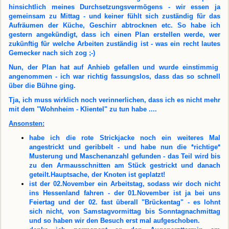
hinsichtlich meines Durchsetzungsvermögens - wir essen ja
gemeinsam zu Mittag - und keiner fühlt sich zuständig für das
Aufräumen der Küche, Geschirr abtrocknen etc. So habe ich
gestern angekündigt, dass ich einen Plan erstellen werde, wer
zukünftig für welche Arbeiten zuständig ist - was ein recht lautes
Gemecker nach sich zog ;-)
Nun, der Plan hat auf Anhieb gefallen und wurde einstimmig
angenommen - ich war richtig fassungslos, dass das so schnell
über die Bühne ging.
Tja, ich muss wirklich noch verinnerlichen, dass ich es nicht mehr
mit dem "Wohnheim - Klientel" zu tun habe ....
Ansonsten:
habe ich die rote Strickjacke noch ein weiteres Mal
angestrickt und geribbelt - und habe nun die *richtige*
Musterung und Maschenanzahl gefunden - das Teil wird bis
zu den Armausschnitten am Stück gestrickt und danach
geteilt.Hauptsache, der Knoten ist geplatzt!
ist der 02.November ein Arbeitstag, sodass wir doch nicht
ins Hessenland fahren - der 01.November ist ja bei uns
Feiertag und der 02. fast überall "Brückentag" - es lohnt
sich nicht, von Samstagvormittag bis Sonntagnachmittag
und so haben wir den Besuch erst mal aufgeschoben.