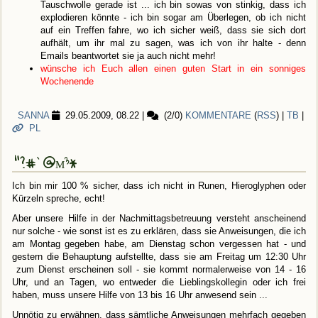
Tauschwolle gerade ist ... ich bin sowas von stinkig, dass ich
explodieren könnte - ich bin sogar am Überlegen, ob ich nicht
auf ein Treffen fahre, wo ich sicher weiß, dass sie sich dort
aufhält, um ihr mal zu sagen, was ich von ihr halte - denn
Emails beantwortet sie ja auch nicht mehr!
wünsche ich Euch allen einen guten Start in ein sonniges
Wochenende
SANNA
29.05.2009, 08.22
|
(2/0)
KOMMENTARE
(
RSS
) |
TB
|
PL
"?#`@µ³*
Ich bin mir 100 % sicher, dass ich nicht in Runen, Hieroglyphen oder
Kürzeln spreche, echt!
Aber unsere Hilfe in der Nachmittagsbetreuung versteht anscheinend
nur solche - wie sonst ist es zu erklären, dass sie Anweisungen, die ich
am Montag gegeben habe, am Dienstag schon vergessen hat - und
gestern die Behauptung aufstellte, dass sie am Freitag um 12:30 Uhr
zum Dienst erscheinen soll - sie kommt normalerweise von 14 - 16
Uhr, und an Tagen, wo entweder die Lieblingskollegin oder ich frei
haben, muss unsere Hilfe von 13 bis 16 Uhr anwesend sein ...
Unnötig zu erwähnen, dass sämtliche Anweisungen mehrfach gegeben