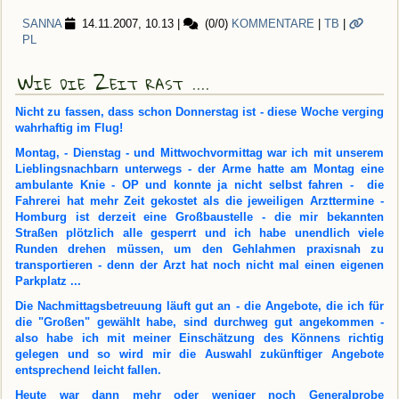
SANNA
14.11.2007, 10.13
|
(0/0)
KOMMENTARE
|
TB
|
PL
Wie die Zeit rast ....
Nicht zu fassen, dass schon Donnerstag ist - diese Woche verging
wahrhaftig im Flug!
Montag, - Dienstag - und Mittwochvormittag war ich mit unserem
Lieblingsnachbarn unterwegs - der Arme hatte am Montag eine
ambulante Knie - OP und konnte ja nicht selbst fahren - die
Fahrerei hat mehr Zeit gekostet als die jeweiligen Arzttermine -
Homburg ist derzeit eine Großbaustelle - die mir bekannten
Straßen plötzlich alle gesperrt und ich habe unendlich viele
Runden drehen müssen, um den Gehlahmen praxisnah zu
transportieren - denn der Arzt hat noch nicht mal einen eigenen
Parkplatz ...
Die Nachmittagsbetreuung läuft gut an - die Angebote, die ich für
die "Großen" gewählt habe, sind durchweg gut angekommen -
also habe ich mit meiner Einschätzung des Könnens richtig
gelegen und so wird mir die Auswahl zukünftiger Angebote
entsprechend leicht fallen.
Heute war dann mehr oder weniger noch Generalprobe