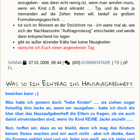
anzugeben - was dann echt nervig ist, wenn man anrufen muss,
wenn ein Kind z.B. akut erkrankt .... Tja, und da man ja
niemanden auf die Zehen treten will, bedarf es großem
Formulierungsgeschick ...
tut sich im Moment an der Strickfront nix - ich warte mal ab, wie
sich der Nachbarssohn "Auftragsmässig" entscheidet und werde
dann entsprechend los legen
gibt es außer ätzender Kälte hier keine Neuigkeiten
wünsche ich Euch einen angenehmen Tag
SANNA
07.01.2009, 08.44
|
(0/0)
KOMMENTARE
|
TB
|
PL
Was so ein Eintrag ins Hausaufgabenheft
bewirken kann ;-)
Was hatte ich gestern doch *liebe Kinder* .... sie ziehen sogar
freiwillig ihre Jacke an, wenn wir rausgehen - hatte ich doch die
Idee über das Hausaufgabenheft die Eltern zu fragen, ob sie auch
damit einverstanden sind, wenn ihr Kind KEINE Jacke anzieht .....
Nun, hoffen wir, dass es so bleibt, denn ich mag den Kindern
keinen Stress machen und mir auch nicht - aber ich denke, dass
die Fronten geklärt sind und ein Jeder nun weiß, wo ich stehe und