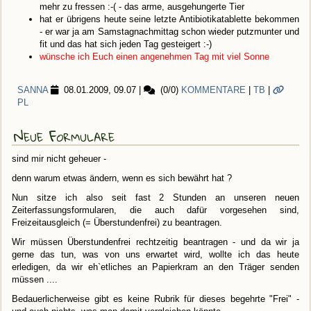
mehr zu fressen :-( - das arme, ausgehungerte Tier
hat er übrigens heute seine letzte Antibiotikatablette bekommen
- er war ja am Samstagnachmittag schon wieder putzmunter und
fit und das hat sich jeden Tag gesteigert :-)
wünsche ich Euch einen angenehmen Tag mit viel Sonne
SANNA
08.01.2009, 09.07
|
(0/0)
KOMMENTARE
|
TB
|
PL
Neue Formulare
sind mir nicht geheuer -
denn warum etwas ändern, wenn es sich bewährt hat ?
Nun sitze ich also seit fast 2 Stunden an unseren neuen
Zeiterfassungsformularen, die auch dafür vorgesehen sind,
Freizeitausgleich (= Überstundenfrei) zu beantragen.
Wir müssen Überstundenfrei rechtzeitig beantragen - und da wir ja
gerne das tun, was von uns erwartet wird, wollte ich das heute
erledigen, da wir eh`etliches an Papierkram an den Träger senden
müssen ....
Bedauerlicherweise gibt es keine Rubrik für dieses begehrte "Frei" -