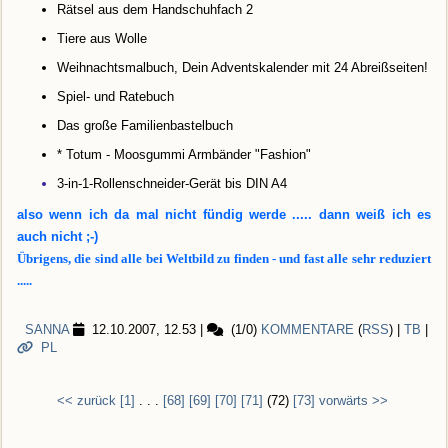
Rätsel aus dem Handschuhfach 2
Tiere aus Wolle
Weihnachtsmalbuch, Dein Adventskalender mit 24 Abreißseiten!
Spiel- und Ratebuch
Das große Familienbastelbuch
* Totum - Moosgummi Armbänder "Fashion"
3-in-1-Rollenschneider-Gerät bis DIN A4
also wenn ich da mal nicht fündig werde ..... dann weiß ich es
auch nicht ;-)
Übrigens, die sind alle bei Weltbild zu finden - und fast alle sehr reduziert
.....
SANNA
12.10.2007, 12.53
|
(1/0)
KOMMENTARE
(
RSS
) |
TB
|
PL
<< zurück
[1]
. . .
[68]
[69]
[70]
[71]
(72)
[73]
vorwärts >>