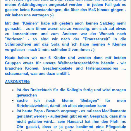
meine Ankündigungen umgesetzt werden - in jedem Fall gab es
gestern keine Beanstandungen, die über das Maß hinaus gingen -
wir haben uns vertragen ;-)
Mit den "Kleinen" habe ich gestern auch keinen Salzteig mehr
gemacht, - zum Einen waren sie zu wusselig, um sich auf etwas
zu konzentrieren und zum Anderen war der Wunsch nach
"Vorlesen" - so sind wir nach der "Draussenzeit" in die
Schulbücherei auf das Sofa und ich habe meinen 4 Kleinen
vorgelesen - nach 5 min. schliefen 3 von ihnen :-)
Heute haben wir nur 6 Kinder und werden dann mit beiden
Gruppen etwas für unsere Weihnachtsgeschichte basteln - wir
brauchen Kronen, Geschenkpakete und Hirtenaccessoires ....
schaumamal, was uns dazu einfällt.
ANSONSTEN:
ist das Dreiecktuch für die Kollegin fertig und wird morgen
gewaschen
suche ich noch kleine "Beilagen" für mein
Stricknetzwichtel, damit ich alles einpacken kann
ist heute Papa - Besuch angesagt - es müssen Medikamente
gerichtet werden - außerdem gibt es ein Gespräch, dass ihm
nicht gefallen wird... sein Hausarzt hat ihm den Floh ins
Ohr gesetzt, dass er ja ganz bestimmt eine Pflegestufe