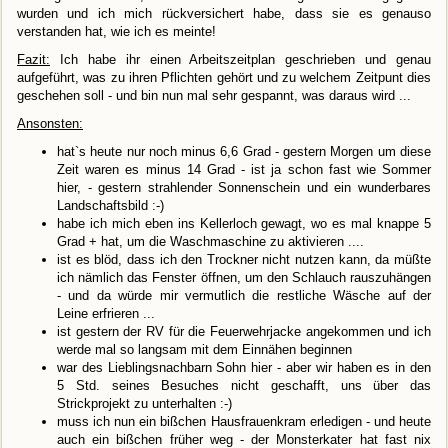
wurden und ich mich rückversichert habe, dass sie es genauso
verstanden hat, wie ich es meinte!
Fazit:
Ich habe ihr einen Arbeitszeitplan geschrieben und genau
aufgeführt, was zu ihren Pflichten gehört und zu welchem Zeitpunt dies
geschehen soll - und bin nun mal sehr gespannt, was daraus wird ...
Ansonsten:
hat`s heute nur noch minus 6,6 Grad - gestern Morgen um diese
Zeit waren es minus 14 Grad - ist ja schon fast wie Sommer
hier, - gestern strahlender Sonnenschein und ein wunderbares
Landschaftsbild :-)
habe ich mich eben ins Kellerloch gewagt, wo es mal knappe 5
Grad + hat, um die Waschmaschine zu aktivieren ....
ist es blöd, dass ich den Trockner nicht nutzen kann, da müßte
ich nämlich das Fenster öffnen, um den Schlauch rauszuhängen
- und da würde mir vermutlich die restliche Wäsche auf der
Leine erfrieren ...
ist gestern der RV für die Feuerwehrjacke angekommen und ich
werde mal so langsam mit dem Einnähen beginnen
war des Lieblingsnachbarn Sohn hier - aber wir haben es in den
5 Std. seines Besuches nicht geschafft, uns über das
Strickprojekt zu unterhalten :-)
muss ich nun ein bißchen Hausfrauenkram erledigen - und heute
auch ein bißchen früher weg - der Monsterkater hat fast nix