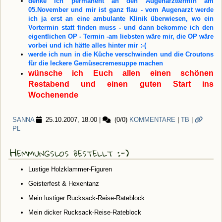
denke ich permanent an den Augenarzttermin am
05.November und mir ist ganz flau - vom Augenarzt werde
ich ja erst an eine ambulante Klinik überwiesen, wo ein
Vortermin statt finden muss - und dann bekomme ich den
eigentlichen OP - Termin -am liebsten wäre mir, die OP wäre
vorbei und ich hätte alles hinter mir :-(
werde ich nun in die Küche verschwinden und die Croutons
für die leckere Gemüsecremesuppe machen
wünsche ich Euch allen einen schönen
Restabend und einen guten Start ins
Wochenende
SANNA
25.10.2007, 18.00
|
(0/0)
KOMMENTARE
|
TB
|
PL
Hemmungslos bestellt :-)
Lustige Holzklammer-Figuren
Geisterfest & Hexentanz
Mein lustiger Rucksack-Reise-Rateblock
Mein dicker Rucksack-Reise-Rateblock