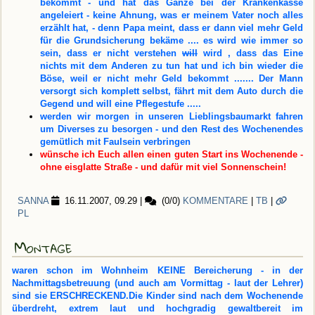
bekommt - und hat das Ganze bei der Krankenkasse
angeleiert - keine Ahnung, was er meinem Vater noch alles
erzählt hat, - denn Papa meint, dass er dann viel mehr Geld
für die Grundsicherung bekäme .... es wird wie immer so
sein, dass er nicht verstehen
will
wird , dass das Eine
nichts mit dem Anderen zu tun hat und ich bin wieder die
Böse, weil er nicht mehr Geld bekommt .......
Der Mann
versorgt sich komplett selbst, fährt mit dem Auto durch die
Gegend und will eine Pflegestufe .....
werden wir morgen in unseren Lieblingsbaumarkt fahren
um Diverses zu besorgen - und den Rest des Wochenendes
gemütlich mit Faulsein verbringen
wünsche ich Euch allen einen guten Start ins Wochenende -
ohne eisglatte Straße - und dafür mit viel Sonnenschein!
SANNA
16.11.2007, 09.29
|
(0/0)
KOMMENTARE
|
TB
|
PL
Montage
waren schon im Wohnheim KEINE Bereicherung - in der
Nachmittagsbetreuung (und auch am Vormittag - laut der Lehrer)
sind sie ERSCHRECKEND.Die Kinder sind nach dem Wochenende
überdreht, extrem laut und hochgradig gewaltbereit im