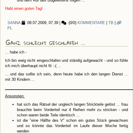
und dem Ruf des Bügeleisens folgen ...
Habt einen guten Tag!
SANNA
08.07.2009, 07.39
|
(0/0)
KOMMENTARE
|
TB
|
PL
Ganz schlecht geschlafen ...
... habe ich -
Ich bin ewig nicht eingeschlafen und ständig aufgewacht - und so fühle
ich mich überhaupt nicht fit :-( ...
... und das sollte ich sein, denn heute habe ich den langen Dienst ...
mit 30 Kindern ...
_____________________________________________________________
Ansonsten:
hat sich das Rätsel der ungleich langen Strickteile gelöst ... frau
brauchte beim Vorderteil nur 4 Reihen mehr zu stricken - und
schon waren beide Teile identisch ...
ist die "eine Hälfte des V" schon ein gutes Stück gewachsen
und so könnte das Vorderteil im Laufe dieser Woche fertig
werden