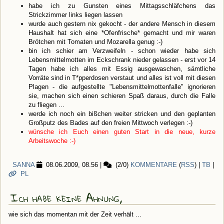
habe ich zu Gunsten eines Mittagsschläfchens das
Strickzimmer links liegen lassen
wurde auch gestern nix gekocht - der andere Mensch in diesem
Haushalt hat sich eine *Ofenfrische* gemacht und mir waren
Brötchen mit Tomaten und Mozarella genug :-)
bin ich schier am Verzweifeln - schon wieder habe sich
Lebensmittelmotten im Eckschrank nieder gelassen - erst vor 14
Tagen habe ich alles mit Essig ausgewaschen, sämtliche
Vorräte sind in T*pperdosen verstaut und alles ist voll mit diesen
Plagen - die aufgestellte "Lebensmittelmottenfalle" ignorieren
sie, machen sich einen schieren Spaß daraus, durch die Falle
zu fliegen ...
werde ich noch ein bißchen weiter stricken und den geplanten
Großputz des Bades auf den freien Mittwoch verlegen :-)
wünsche ich Euch einen guten Start in die neue, kurze
Arbeitswoche :-)
SANNA
08.06.2009, 08.56
|
(2/0)
KOMMENTARE
(
RSS
) |
TB
|
PL
Ich habe keine Ahnung,
wie sich das momentan mit der Zeit verhält ...