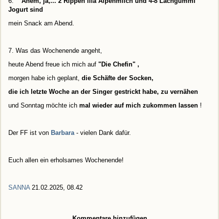
6.
Ähem, ja,... 2 Rippen lila Alpenmilch und 4-8 Lachgummi
Jogurt sind
mein Snack am Abend.
7. Was das Wochenende angeht,
heute Abend freue ich mich auf
"Die Chefin"
,
morgen habe ich geplant,
die Schäfte der Socken,
die ich letzte Woche an der Singer gestrickt habe, zu vernähen
und Sonntag möchte ich
mal wieder auf mich zukommen lassen
!
Der FF ist von
Barbara
- vielen Dank dafür.
Euch allen ein erholsames Wochenende!
SANNA
21.02.2025, 08.42
Kommentare hinzufügen