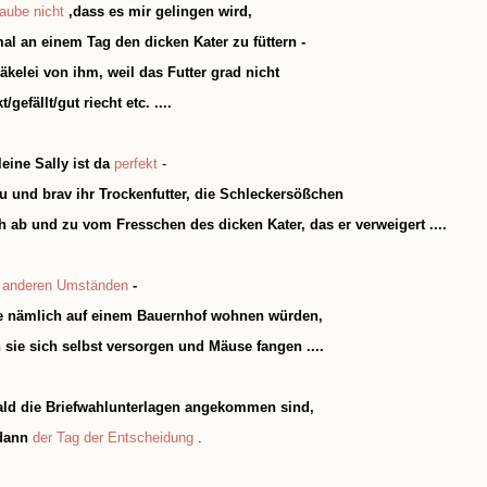
aube nicht
,dass es mir gelingen wird,
al an einem Tag den dicken Kater zu füttern -
kelei von ihm, weil das Futter grad nicht
gefällt/gut riecht etc. ...
.
leine Sally ist da
perfekt
-
reu und brav ihr Trockenfutter, die Schleckersößchen
h ab und zu vom
Fresschen
des dicken Kater, das er verweigert ...
.
r anderen Umständen
-
e nämlich auf einem Bauernhof wohnen würden,
sie sich selbst versorgen und Mäuse fangen ...
.
ld die Briefwahlunterlagen angekommen sind,
 dann
der Tag der Entscheidung
.