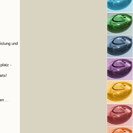
eistung und
platz -
rts!
n ...