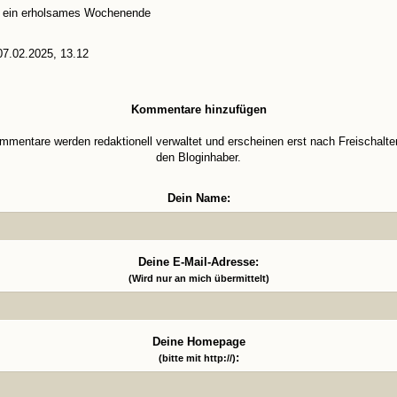
e ein erholsames Wochenende
7.02.2025, 13.12
Kommentare hinzufügen
mmentare werden redaktionell verwaltet und erscheinen erst nach Freischalte
den Bloginhaber.
Dein Name:
Deine E-Mail-Adresse:
(Wird nur an mich übermittelt)
Deine Homepage
:
(bitte mit http://)