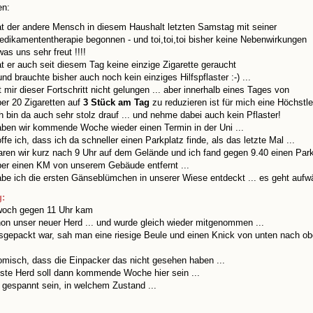
en:
at der andere Mensch in diesem Haushalt letzten Samstag mit seiner
edikamententherapie begonnen - und toi,toi,toi bisher keine Nebenwirkungen
was uns sehr freut !!!!
t er auch seit diesem Tag keine einzige Zigarette geraucht
und brauchte bisher auch noch kein einziges Hilfspflaster :-) ...
t mir dieser Fortschritt nicht gelungen ... aber innerhalb eines Tages von
er 20 Zigaretten auf
3 Stück am Tag
zu reduzieren ist für mich eine Höchstl
h bin da auch sehr stolz drauf ... und nehme dabei auch kein Pflaster!
aben wir kommende Woche wieder einen Termin in der Uni ...
ffe ich, dass ich da schneller einen Parkplatz finde, als das letzte Mal ...
ren wir kurz nach 9 Uhr auf dem Gelände und ich fand gegen 9.40 einen Park
ber einen KM von unserem Gebäude entfernt ...
be ich die ersten Gänseblümchen in unserer Wiese entdeckt ... es geht aufwä
g:
woch gegen 11 Uhr kam
on unser neuer Herd ... und wurde gleich wieder mitgenommen ...
usgepackt war, sah man eine riesige Beule und einen Knick von unten nach obe
misch, dass die Einpacker das nicht gesehen haben ...
ste Herd soll dann kommende Woche hier sein ...
 gespannt sein, in welchem Zustand ...