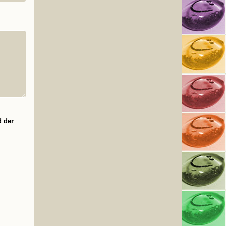
d der
g