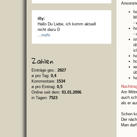
Ansonst
h
M
illy:
- 
Hallo Du Liebe, ich komm aktuell
ha
nicht dazu D
- 
...
mehr
is
üb
ic
h
Zahlen
ho
wa
Einträge ges.:
2827
ü
ø pro Tag:
0,4
ha
Kommentare:
1534
Nachtra
ø pro Eintrag:
0,5
Am Mitt
Online seit dem:
01.01.2006
auch sch
in Tagen:
7523
als er a
Schon ko
Der näch
Man darf