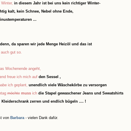
 Winter,
in diesem Jahr ist bei uns kein richtiger Winter-
chtig kalt, kein Schnee, Nebel ohne Ende,
inustemperaturen ...
denn, da sparen wir jede M
enge Heizöl und das ist
auch gut so.
as Wochenende angeht,
end freue ich mich auf
den Sessel
,
abe ich geplant,
unendlich viele Wäschekörbe zu versorgen
ntag
möchte
muss
ich
die Stapel gewaschener
Jeans und Sweatshirts
Kleiderschrank zerren und endlich bügeln ....
!
st von
Barbara
- vielen Dank dafür.