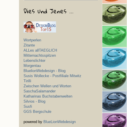
Dies und Jenes ...
Wortperlen
Zitante
ALLes allTAEGLICH
Mitternachtsspitzen
Lebenslichter
Morgentau
BluelionWebdesign - Blog
Susis Wollecke - Postfiliale Mitwitz
Tirilli
Zwischen Wellen und Worten
SaschaSalamander
Katharinas Buchstabenwelten
Silvios - Blog
Susfi
GGS Bergschule
powered by
BlueLionWebdesign