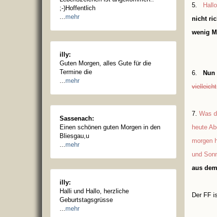
5.
Hallo
;-)Hoffentlich
...
mehr
nicht ri
wenig M
illy:
Guten Morgen, alles Gute für die
Termine die
6.
Nun 
...
mehr
vielleicht
7.
Was d
Sassenach:
Einen schönen guten Morgen in den
heute Ab
Bliesgau,u
morgen h
...
mehr
und Son
aus dem 
illy:
Halli und Hallo, herzliche
Der FF i
Geburtstagsgrüsse
...
mehr