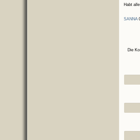
Habt all
SANNA
0
Die Ko