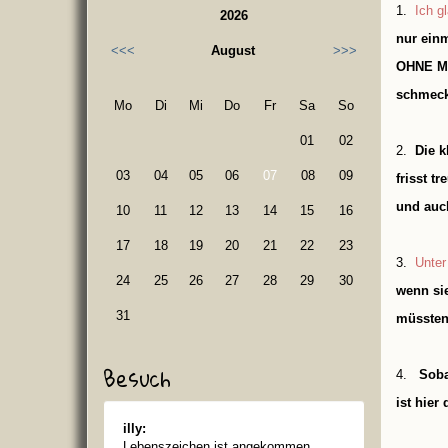
1.
Ich gl
2026
nur einm
<<<
August
>>>
OHNE Mä
schmeckt/
Mo
Di
Mi
Do
Fr
Sa
So
01
02
2.
Die k
03
04
05
06
07
08
09
frisst t
und auc
10
11
12
13
14
15
16
17
18
19
20
21
22
23
3.
Unte
24
25
26
27
28
29
30
wenn si
31
müssten 
Besuch
4.
Soba
ist hier
illy:
Lebenszeichen ist angekommen..