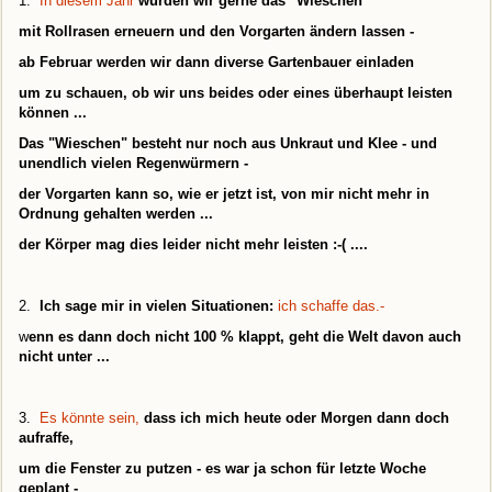
1.
In diesem Jahr
würden wir gerne das "Wieschen"
mit Rollrasen erneuern und den Vorgarten ändern
lassen -
ab Februar werden wir dann diverse Gartenbauer einladen
um zu schauen, ob wir uns beides oder eines überhaupt leisten
können ...
Das "Wieschen" besteht nur noch aus Unkraut und Klee - und
unendlich vielen Regenwürmern -
der Vorgarten kann so, wie er jetzt ist, von mir nicht mehr in
Ordnung gehalten werden ...
der Körper mag dies leider nicht mehr leisten :-( ...
.
2.
Ich sage mir in vielen Situationen:
ich schaffe das.-
w
enn es dann doch nicht 100 % klappt, geht die Welt davon auch
nicht unter ...
3.
Es könnte sein,
dass ich mich heute oder Morgen dann doch
aufraffe,
um die Fenster zu putzen - es war ja schon für letzte Woche
geplant -