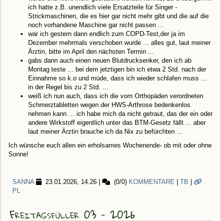
ich hatte z.B. unendlich viele Ersatzteile für Singer -
Strickmaschinen, die es hier gar nicht mehr gibt und die auf die
noch vorhandene Maschine gar nicht passen ...
war ich gestern dann endlich zum COPD-Test,der ja im
Dezember mehrmals verschoben wurde ... alles gut, laut meiner
Ärztin, bitte im April den nächsten Termin ...
gabs dann auch einen neuen Blutdrucksenker, den ich ab
Montag teste ... bei dem jetztigen bin ich etwa 2 Std. nach der
Einnahme so k.o und müde, dass ich wieder schlafen muss ...
in der Regel bis zu 2 Std. ...
weiß ich nun auch, dass ich die vom Orthopäden verordneten
Schmerztabletten wegen der HWS-Arthrose bedenkenlos
nehmen kann ... ich habe mich da nicht getraut, das der ein oder
andere Wirkstoff eigentlich unter das BTM-Gesetz fällt ... aber
laut meiner Ärztin brauche ich da Nix zu befürchten ...
Ich wünsche euch allen ein erholsames Wochenende- ob mit oder ohne
Sonne!
SANNA
23.01.2026, 14.26
|
(0/0)
KOMMENTARE
|
TB
|
PL
Freitagsfüller 03 - 2026