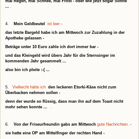
mal Regen, mal Schnee, mal Frost - oder wie jetzt sogar Sonne
...
.
4.
Mein Geldbeutel
ist leer
-
das letzte Bargeld habe ich am Mittwoch zur Zuzahlung in der
Apotheke gelassen -
Beträge unter 10 Euro zahle ich dort immer bar -
und das Kleingeld wird übers Jahr für die Sternsinger im
kommenden Jahr gesammelt ...
also bin ich pleite :-( ...
5.
Vielleicht hätte ich
den leckeren Etorki-Käse nicht zum
Überbacken nehmen sollen -
denn der wurde so flüssig, dass man ihn auf dem Toast nicht
mehr sehen konnte ...
.
6.
Von der Friseurfreundin gabs am Mittwoch
gute Nachrichten.
-
sie hatte eine OP am Mittelfinger der rechten Hand -