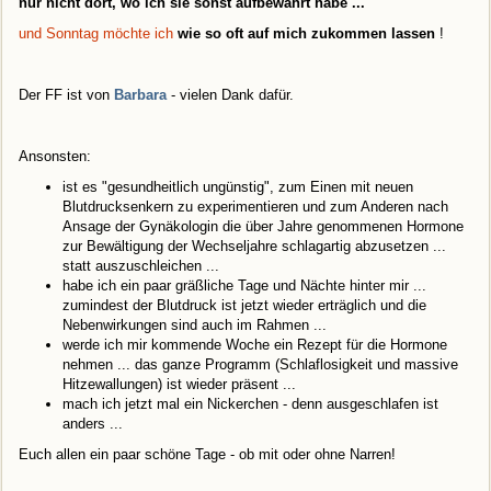
nur nicht dort, wo ich sie sonst aufbewahrt habe ...
und Sonntag möchte ich
wie so oft auf mich zukommen lassen
!
Der FF ist von
Barbara
- vielen Dank dafür.
Ansonsten:
ist es "gesundheitlich ungünstig", zum Einen mit neuen
Blutdrucksenkern zu experimentieren und zum Anderen nach
Ansage der Gynäkologin die über Jahre genommenen Hormone
zur Bewältigung der Wechseljahre schlagartig abzusetzen ...
statt auszuschleichen ...
habe ich ein paar gräßliche Tage und Nächte hinter mir ...
zumindest der Blutdruck ist jetzt wieder erträglich und die
Nebenwirkungen sind auch im Rahmen ...
werde ich mir kommende Woche ein Rezept für die Hormone
nehmen ... das ganze Programm (Schlaflosigkeit und massive
Hitzewallungen) ist wieder präsent ...
mach ich jetzt mal ein Nickerchen - denn ausgeschlafen ist
anders ...
Euch allen ein paar schöne Tage - ob mit oder ohne Narren!