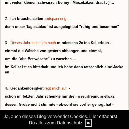
mit vielen kleinen schwarzen Benny - Miezekatzen drauf :-) ...
2.
Ich brauche selten
Entspannung.
-
denn unser Tagesablauf ist ausgelegt auf "ruhig und besonnen"
...
3.
Dieses Jahr muss ich noch
mindestens 2x ins Kellerloch -
einmal die Wäsche von gestern abhängen und einmal,
um die "alte Bettwäsche" zu waschen ...
.
im Keller ist es bitterkalt und ich habe dann tatsächlich eine Jacke
an ...
4.
Gedankenlosigkeit
regt mich auf
-
schon im letzten Jahr schenkte mir die Friseurfreundin etwas,
dessen Größe nicht stimmte - obwohl sie vorher gefragt hat -
in diesem Jahr das gleiche Geschenk - wieder in falscher Größe
Ja, auch dieses Blog verwendet Cookies.
Hier erfaehrst
...
Du alles zum Datenschutz
✖