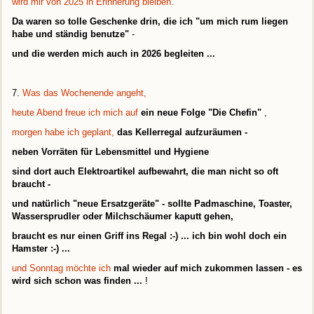
wird mir von 2025 in Erinnerung bleiben.
Da waren so tolle Geschenke drin, die ich "um mich rum liegen
habe und ständig benutze"
-
und die werden
mich auch in 2026 begleiten ...
7.
Was das Wochenende angeht,
heute Abend freue ich mich auf
ein neue Folge "Die Chefin"
,
morgen habe ich geplant,
das Kellerregal aufzuräumen -
neben Vorräten für Lebensmittel und Hygiene
sind dort auch Elektroartikel aufbewahrt, die man nicht so oft
braucht -
und natürlich "neue Ersa
tzgeräte" - sollte Padmaschine, Toaster,
Wassersprudler oder Milchschäumer kaputt gehen,
braucht es nur einen Griff ins Regal :-) ... ich bin wohl doch ein
Hamster :-) ...
und Sonntag möchte ich
mal wieder auf mich zukommen lassen - es
wird sich schon was finden ...
!