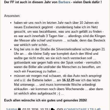
Der FF ist auch in diesem Jahr von
Barbara
- vielen Dank dafür !
Ansonsten:
haben wir uns noch im letzten Jahr nach über 10 Jahren ein
neues Essbesteck gegönnt - stundenlang habe ich im Netz
gesucht, um was bezahlbares, was uns auch gefällt zu finden -
es war auch innerhalb 3 Tagen hier ... allerdings sind die Klingen
der Messer alle schief und krumm ... schade, denn das Besteck
war wirklich sehr schön ...
fing bei uns in der Straße die Silversterknallerei schon gegen 21
Uhr an ... die kleine Sally war komplett durch den Wind und
wußte gar nicht mehr, wo sie sich noch verstecken soll ...
gottseidank war gegen halb eins der Spuk vorbei - vermutlich
waren die Böller alle und/oder die Menschen zu besoffen, um
noch ein Feuerzeug zu halten ...
müssen wir morgen mal schauen, ob das Auto noch anspringt
und u.U. die Batterie laden ... am
16.12.
25
war ich das letzte
Mal unterwegs ... und muss kommende Woche unbedingt
einkaufen - wir kommen noch übers Wochenende ... aber dann
ist wirklich alles aufgebraucht ;-) ...
Euch allen wünsche ich ein gutes und gesundes 2026!
SANNA
02.01.2026, 10.33
|
(0/0)
KOMMENTARE
|
TB
|