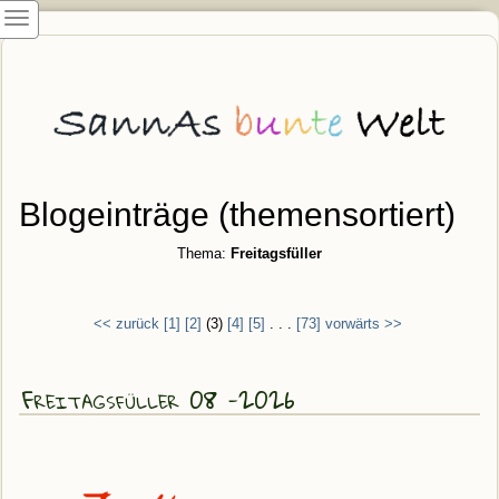
Blogeinträge (themensortiert)
Thema:
Freitagsfüller
<< zurück
[1]
[2]
(3)
[4]
[5]
. . .
[73]
vorwärts >>
Freitagsfüller 08 -2026