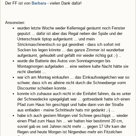
Der FF ist von
Barbara
- vielen Dank dafür!
Ansonsten:
wurden letzte Woche weder Kellerregal geräumt noch Fenster
geputzt ... dafür ist aber das Regal neben der Spüle und der
Unterschrank tiptop aufgeräumt ... und mein
Strickmaschinentisch so gut geordnet - dass ich sofort mit
Socken los legen könnte ... das ganze Zimmer ist wunderbar
aufgeräumt, gefeudelt und gefällt mir wieder richtig gut ;-) ..
wurde die Batterie des Autos von Sonntagmorgen bis
Montagmorgen aufgeladen ... eine weitere kalte Nacht hätte sie
nicht überlebt ...
war ich am Montag einkaufen ... das Einkaufswägelchen war so
schwer, dass ich es alleine nicht durch die Schneeberge vorm
Discounter schieben konnte ...
konnte ich zuhause auch nicht in die Einfahrt fahren, da es unter
der Schneedecke spiegelglatt war ... gottseidank hatte ich einen
Pfad zum Haus hin geschippt und habe dann von der Straße
aus entladen - meine Schritteuhr hats mir gedankt ;-) ...
habe ich auch gestern Morgen viel Schnee geschippt ... wieder
einen Pfad zum Haus hin ... wir hatten hier bestimmt 20 cm,
soviel gab es seit Jahren nicht mehr ... gegen 17 Uhr kam der
Regen und heute Morgen ist Nirgendwo mehr ein Fitzelchen