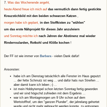
7.
Was das Wochenende angeht,
heute Abend freue ich mich auf
das vermutlich dann fertig gestickte
Kreuzstichbild mit den beiden schwarzen Katzen
,
morgen habe ich geplant,
in den Stoffkisten zu "wühlen"
um das erste Nähprojekt für dieses Jahr anzuleiern
und Sonntag möchte ich
nach Jahren der Abstinenz mal wieder
Rinderroularden, Rotkohl und Klöße kochen
!
Der FF ist wie immer von
Barbara
- vielen Dank dafür!
Ansonsten:
habe ich am Dienstag tatsächlich alle Fenster im Haus geputzt
... der fette Schmutz ist weg ... und dafür hats nun Streifen ...
aber damit kann ich leben ;-) ...
ist mein Hobbytempel schon letzten Sonntag fertig geworden
und wir sind högschd zufrieden mit dem Ergebnis ...
war ich am Montagmorgen um 9 Uhr schon auf dem
Wertstoffhof, um den "ganzen Plunder", der jahrelang gehortet
wurde und nicht mehr gebraucht werden konnte, zu entsorgen ...