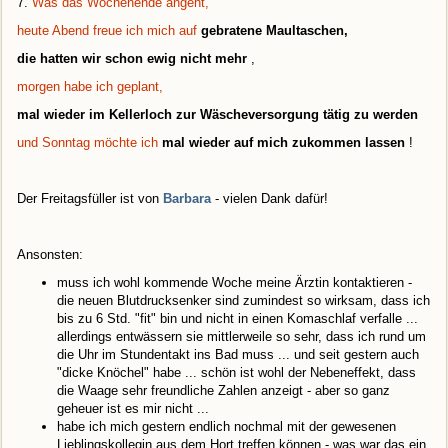
7.
Was das Wochenende angeht,
heute Abend freue ich mich auf
gebratene Maultaschen,
die hatten wir schon ewig nicht mehr
,
morgen habe ich geplant,
mal wieder im Kellerloch zur Wäscheversorgung tätig zu werden
und Sonntag möchte ich
mal wieder auf mich zukommen lassen
!
Der Freitagsfüller ist von
Barbara
- vielen Dank dafür!
Ansonsten:
muss ich wohl kommende Woche meine Ärztin kontaktieren -
die neuen Blutdrucksenker sind zumindest so wirksam, dass ich
bis zu 6 Std. "fit" bin und nicht in einen Komaschlaf verfalle ...
allerdings entwässern sie mittlerweile so sehr, dass ich rund um
die Uhr im Stundentakt ins Bad muss ... und seit gestern auch
"dicke Knöchel" habe ... schön ist wohl der Nebeneffekt, dass
die Waage sehr freundliche Zahlen anzeigt - aber so ganz
geheuer ist es mir nicht ...
habe ich mich gestern endlich nochmal mit der gewesenen
Lieblingskollegin aus dem Hort treffen können - was war das ein