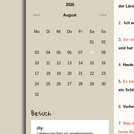
2026
der Lärm
<<<
August
>>>
2.
Ich w
Mo
Di
Mi
Do
Fr
Sa
So
3.
Vor m
01
02
und hat
03
04
05
06
07
08
09
10
11
12
13
14
15
16
4.
Heute
17
18
19
20
21
22
23
5.
Es kön
24
25
26
27
28
29
30
ein Sch
31
6.
Vorhe
Besuch
7.
Was d
illy:
heute Ab
Lebenszeichen ist angekommen..