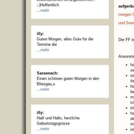
;-)Hoffentlich
aufgeräu
...
mehr
morgen h
und Sonn
illy:
Guten Morgen, alles Gute für die
Der FF i
Termine die
...
mehr
Ansonst
ha
s
Sassenach:
i
Einen schönen guten Morgen in den
i
Bliesgau,u
h
...
mehr
be
m
i
is
illy:
h
Halli und Hallo, herzliche
d
Geburtstagsgrüsse
mg
...
mehr
is