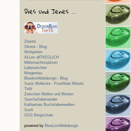
Dies und Jenes ...
Zitante
Silvios - Blog
Wortperlen
ALLes allTAEGLICH
Mitternachtsspitzen
Lebenslichter
Morgentau
BluelionWebdesign - Blog
Susis Wollecke - Postfiliale Mitwitz
Tirilli
Zwischen Wellen und Worten
SaschaSalamander
Katharinas Buchstabenwelten
Susfi
GGS Bergschule
powered by
BlueLionWebdesign