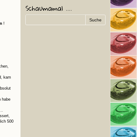
Schaumamal ....
n
!
chen,
d, kam
bsolut
n habe
..
ssert,
lich 500