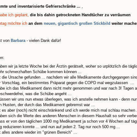
mte und inventarisierte Gefrierschränke ...
,
abe ich geplant,
die bis dahin getrockneten Handtücher zu verräumen
tag möchte ich
an dem
neuen, gigantisch großen Stickbild
weiter mache
st von
Barbara
- vielen Dank dafür!
en:
ben wir ja letzte Woche bei der Ärztin gerätselt, woher so urplötzlich die tägli
ehr schmerzhaften Schübe kommen können ...
st die Ursache gefunden ... nachdem wir alle Medikamente durchgegangen sin
hr Vorschlag, ein bestimmtes Präparat gegen die COPD mal wegzulassen ...
abe ich das Medikament dann nicht mehr genommen und war nach 3! Tagen a
schwerdefrei, was die Schübe angeht ...
üssen wir uns nun etwas überlegen, was ich anstelle nehmen kann - denn nu
ch Husten, der durch das Medikament gebremst war ...
t es aber (noch) nicht einschränkend und ich werde mich mal schlau machen .
aben sich die Werte des anderen Menschen in diesem Haushalt so sehr verbe
ass er von den täglichen 1000 mg Medikament ja schon vor 4 Wochen auf täg
 reduzieren konnte ... und nun auf jeden 2. Tag nur noch 500 mg ...
t alles andere wieder im "grünen Bereich" ...