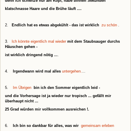
denn ich schwitze nur am Kopf, habe binnen Sekunden
klatschnasse Haare und die Brühe läuft ...
.
2.
Endlich hat es etwas abgekühlt - das ist wirklich
zu schön
.
3.
Ich könnte eigentlich mal wieder
mit dem Staubsauger durchs
Häuschen gehen -
ist wirklich dringend nötig ...
.
4.
Irgendwann wird mal alles
untergehen.
...
5.
Im Übrigen
bin ich den Sommer eigentlich leid -
und die Vorhersage ist ja wieder nur tropisch ... gefällt mir
überhaupt nicht ...
25 Grad würden mir vollkommen ausreichen !
.
6.
Ich bin so dankbar für alles, was wir
gemeinsam erleben